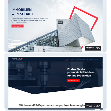
ImmobilienPraxisKöll
Peter Schaller