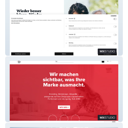
hearInn
HCG corporate designs