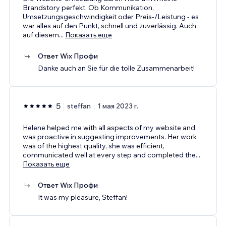
Brandstory perfekt. Ob Kommunikation,
Umsetzungsgeschwindigkeit oder Preis-/Leistung - es
war alles auf den Punkt, schnell und zuverlässig. Auch
auf diesem
...
Показать еще
Ответ Wix Профи
Danke auch an Sie für die tolle Zusammenarbeit!
5
steffan
1 мая 2023 г.
Helene helped me with all aspects of my website and
was proactive in suggesting improvements. Her work
was of the highest quality, she was efficient,
communicated well at every step and completed the
...
Показать еще
Ответ Wix Профи
It was my pleasure, Steffan!