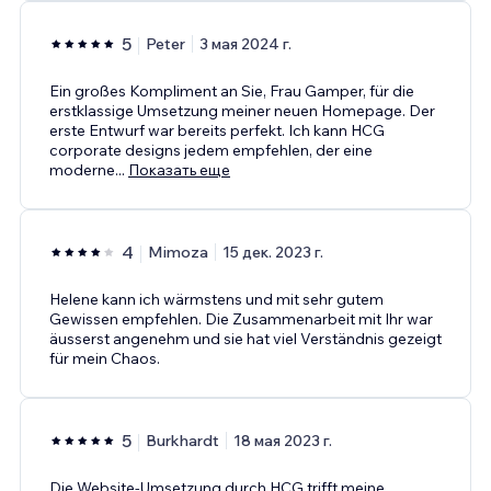
5
Peter
3 мая 2024 г.
Ein großes Kompliment an Sie, Frau Gamper, für die
erstklassige Umsetzung meiner neuen Homepage. Der
erste Entwurf war bereits perfekt. Ich kann HCG
corporate designs jedem empfehlen, der eine
moderne
...
Показать еще
4
Mimoza
15 дек. 2023 г.
Helene kann ich wärmstens und mit sehr gutem
Gewissen empfehlen. Die Zusammenarbeit mit Ihr war
äusserst angenehm und sie hat viel Verständnis gezeigt
für mein Chaos.
5
Burkhardt
18 мая 2023 г.
Die Website-Umsetzung durch HCG trifft meine