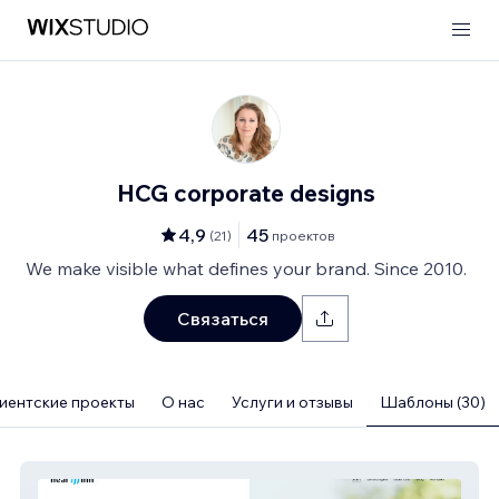
HCG corporate designs
4,9
45
(
21
)
проектов
We make visible what defines your brand. Since 2010.
Связаться
иентские проекты
О нас
Услуги и отзывы
Шаблоны (30)