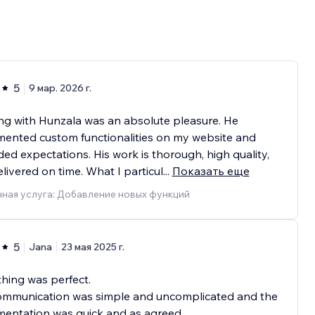
5
9 мар. 2026 г.
g with Hunzala was an absolute pleasure. He
ented custom functionalities on my website and
ed expectations. His work is thorough, high quality,
livered on time. What I particul
...
Показать еще
ная услуга: Добавление новых функций
5
Jana
23 мая 2025 г.
hing was perfect.
ommunication was simple and uncomplicated and the
entation was quick and as agreed.