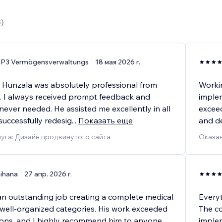
3
)
P3 Vermögensverwaltungs
18 мая 2026 г.
 Hunzala was absolutely professional from
Workin
sh. I always received prompt feedback and
implem
ever needed. He assisted me excellently in all
exceed
successfully redesig
...
Показать еще
and de
уга: Дизайн продвинутого сайта
Оказан
ihana
27 апр. 2026 г.
an outstanding job creating a complete medical
Everyt
 well-organized categories. His work exceeded
The c
ons, and I highly recommend him to anyone
implem