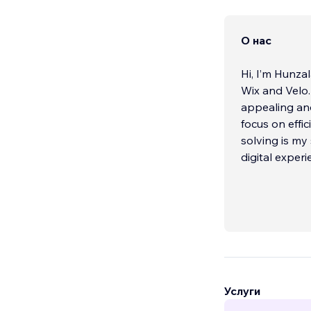
О нас
Hi, I’m Hunza
Wix and Velo.
appealing an
focus on effic
solving is my
digital experi
Услуги