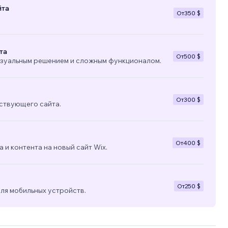
йта
От
350 $
та
От
500 $
изуальным решением и сложным функционалом.
От
300 $
ствующего сайта.
От
400 $
 и контента на новый сайт Wix.
От
250 $
ля мобильных устройств.