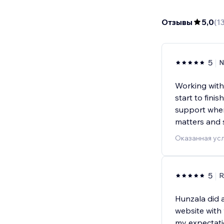
Отзывы
5,0
(
1
5
N
Working with
start to fini
support when
matters and 
Оказанная усл
5
R
Hunzala did 
website with
my expectati