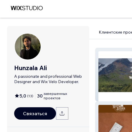
Клиентские про
Hunzala Ali
A passionate and professional Web
Designer and Wix Velo Developer.
завершенных
5,0
30
(
13
)
Textmewhenyou
проектов
Связаться