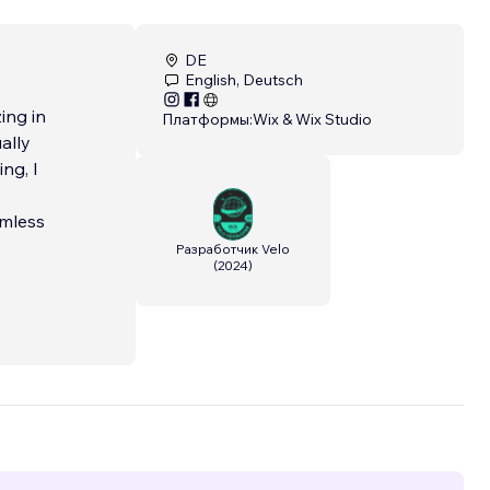
DE
English, Deutsch
ing in
Платформы:
Wix & Wix Studio
ally
ng, I
amless
Разработчик Velo
(
2024
)