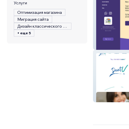
Услуги
Оптимизация магазина
Миграция сайта
Дизайн классического сайта
+ еще 5
Identy
DentU