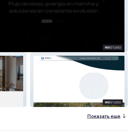
tera
RENASER
Показать еще