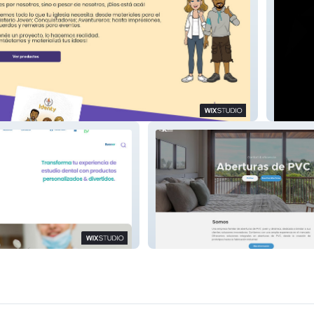
EquipoI
Klöss