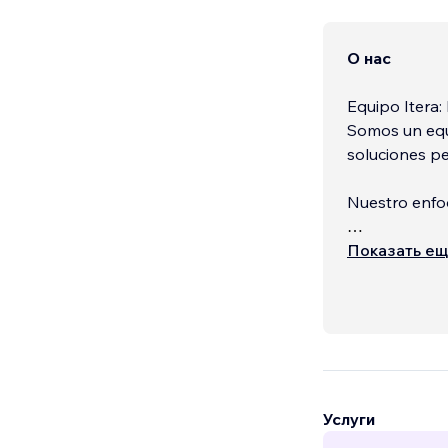
О нас
Equipo Itera:
Somos un equi
soluciones pe
Nuestro enfoq
Cada proyecto 
Показать е
Услуги