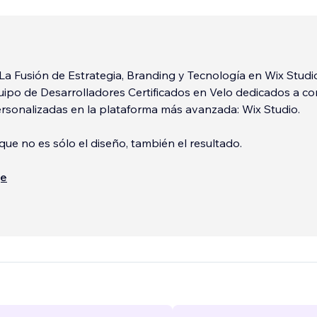
 La Fusión de Estrategia, Branding y Tecnología en Wix Studi
po de Desarrolladores Certificados en Velo dedicados a con
rsonalizadas en la plataforma más avanzada: Wix Studio.
ue no es sólo el diseño, también el resultado.
integra tres pilares esenciales para el éxito digital:
ще
...