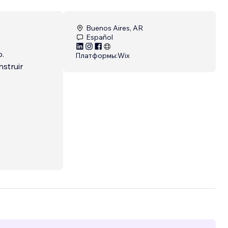
Buenos Aires, AR
Español
o.
Платформы:
Wix
struir