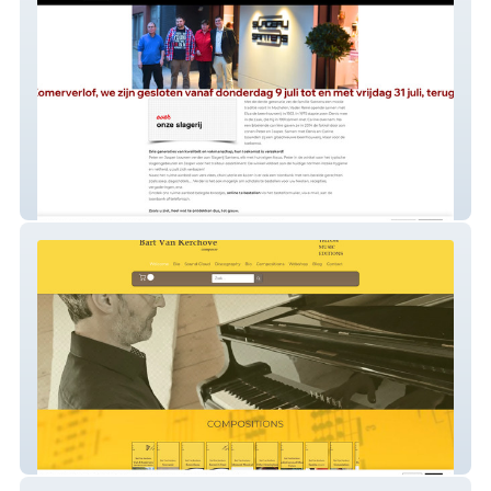
Slagerij Santens
YellowMusicEditions