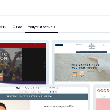
екты
О нас
Услуги и отзывы
fresh-start-pros