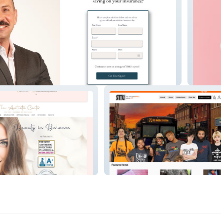
curlolo
ter
STL-STyLe