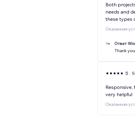
Both projects 
needs and del
these types 
Оказанная усл
Ответ Wi
Thank you 
5
S
Responsive, 
very helpful
Оказанная усл