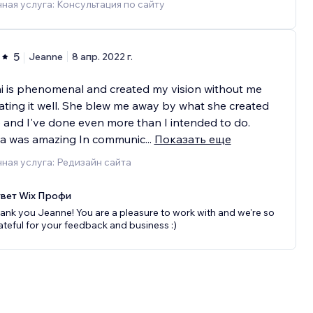
ная услуга: Консультация по сайту
5
Jeanne
8 апр. 2022 г.
i is phenomenal and created my vision without me
lating it well. She blew me away by what she created
 and I've done even more than I intended to do.
ca was amazing In communic
...
Показать еще
ная услуга: Редизайн сайта
вет Wix Профи
ank you Jeanne! You are a pleasure to work with and we're so
ateful for your feedback and business :)