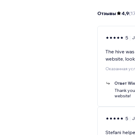
Отзывы
4,9
(
1
5
J
The hive was
website, look
Оказанная усл
Ответ Wi
Thank you,
website!
5
J
Stefani help