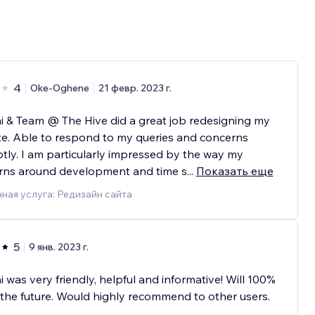
4
Oke-Oghene
21 февр. 2023 г.
i & Team @ The Hive did a great job redesigning my
e. Able to respond to my queries and concerns
ly. I am particularly impressed by the way my
rns around development and time s
...
Показать еще
ная услуга: Редизайн сайта
5
9 янв. 2023 г.
i was very friendly, helpful and informative! Will 100%
 the future. Would highly recommend to other users.