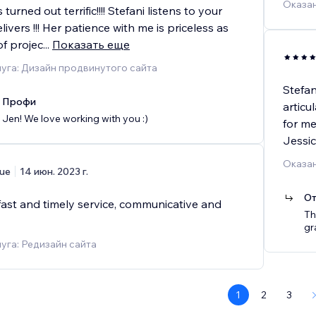
Оказан
turned out terrific!!!! Stefani listens to your
ivers !!! Her patience with me is priceless as
of projec
...
Показать еще
уга: Дизайн продвинутого сайта
Stefan
x Профи
articu
Jen! We love working with you :)
for me
Jessi
Оказан
ue
14 июн. 2023 г.
От
fast and timely service, communicative and
Th
gr
уга: Редизайн сайта
1
2
3