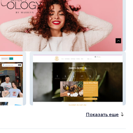
gybymarilyn
Z Olive Oil
Показать еще