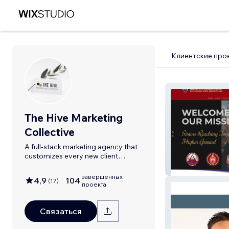
Клиентские про
The Hive Marketing
Collective
A full-stack marketing agency that
customizes every new client
experience.
CCAC-DST
завершенных
4,9
104
(
17
)
проекта
Связаться