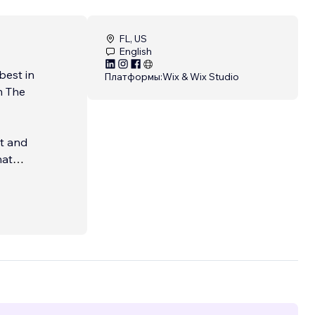
FL, US
English
best in
Платформы:
Wix & Wix Studio
m The
rt and
hat
hest