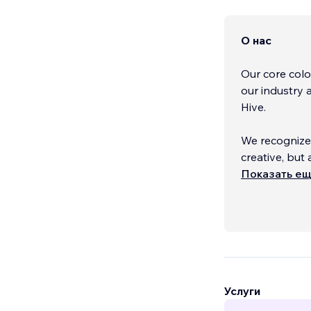
О нас
Our core colo
our industry 
Hive.
We recognized
creative, but
does pricing i
Показать е
quality work 
Услуги