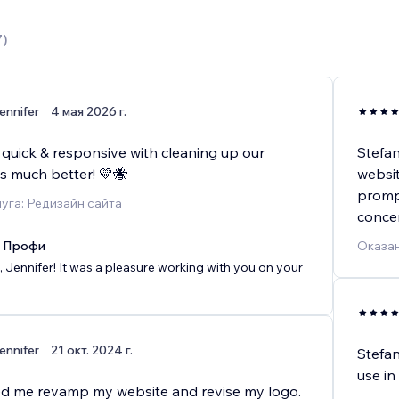
7
)
ennifer
4 мая 2026 г.
 quick & responsive with cleaning up our
Stefan
s much better! 💛🐝
websit
prompt
уга: Редизайн сайта
conce
x Профи
Оказан
 Jennifer! It was a pleasure working with you on your
ennifer
21 окт. 2024 г.
Stefan
use in
ed me revamp my website and revise my logo.