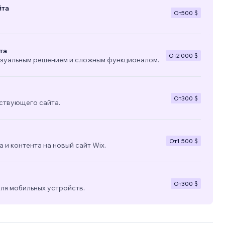
йта
От
500 $
та
От
2 000 $
изуальным решением и сложным функционалом.
От
300 $
ствующего сайта.
От
1 500 $
 и контента на новый сайт Wix.
От
300 $
ля мобильных устройств.