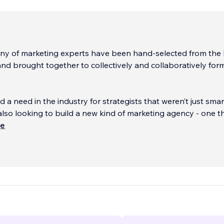
ny of marketing experts have been hand-selected from the 
and brought together to collectively and collaboratively for
 a need in the industry for strategists that weren’t just sma
 also looking to build a new kind of marketing agency - one t
n a way that’s fair and transparent, one that delivers the hig
ще
fo
...