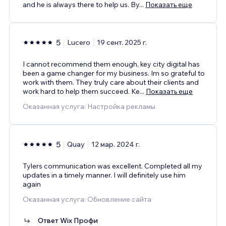
and he is always there to help us. By
...
Показать еще
5
Lucero
19 сент. 2025 г.
I cannot recommend them enough, key city digital has
been a game changer for my business. Im so grateful to
work with them. They truly care about their clients and
work hard to help them succeed. Ke
...
Показать еще
Оказанная услуга: Настройка рекламы
5
Quay
12 мар. 2024 г.
Tylers communication was excellent. Completed all my
updates in a timely manner. I will definitely use him
again
Оказанная услуга: Обновление сайта
Ответ Wix Профи