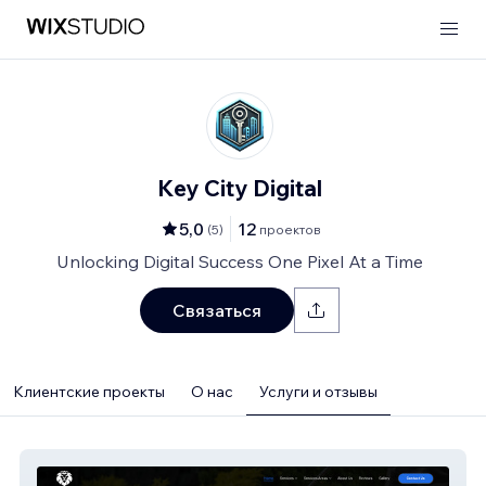
Key City Digital
5,0
12
(
5
)
проектов
Unlocking Digital Success One Pixel At a Time
Связаться
Клиентские проекты
О нас
Услуги и отзывы