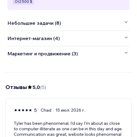
От
2 500 $
Небольшие задачи (8)
Интернет-магазин (4)
Маркетинг и продвижение (3)
Отзывы
5,0
(
5
)
5
Chad
15 июл. 2026 г.
Tyler has been phenomenal, I’d say I’m about as close
to computer illiterate as one can be in this day and age.
Communication was great, website looks phenomenal