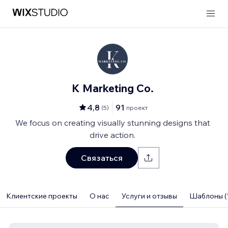
K Marketing Co.
4,8
91
(
5
)
проект
We focus on creating visually stunning designs that
drive action.
Связаться
Клиентские проекты
О нас
Услуги и отзывы
Шаблоны (