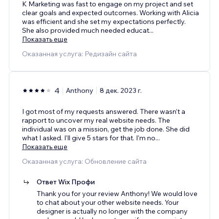
K Marketing was fast to engage on my project and set
clear goals and expected outcomes. Working with Alicia
was efficient and she set my expectations perfectly.
She also provided much needed educat
...
Показать еще
Оказанная услуга: Редизайн сайта
4
Anthony
8 дек. 2023 г.
I got most of my requests answered. There wasn’t a
rapport to uncover my real website needs. The
individual was on a mission, get the job done. She did
what I asked. I’ll give 5 stars for that. I’m no
...
Показать еще
Оказанная услуга: Обновление сайта
Ответ Wix Профи
Thank you for your review Anthony! We would love
to chat about your other website needs. Your
designer is actually no longer with the company