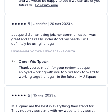
and we would be happy to see if we can assist you
future w
...
Показать еще
5
Jennifer
20 мая 2023 г.
Jacque did an amazing job, her communication was
great and she really understood my needs. I will
definitely be using her again.
Оказанная услуга: Обновление сайта
Ответ Wix Профи
Thank you so much for your review! Jacque
enjoyed working with you too! We look forward to
working together again in the future! -MJ Squad
5
15 янв. 2023 г.
MJ Squad are the best in everything they stand for!
They not only assist me with my website they assist