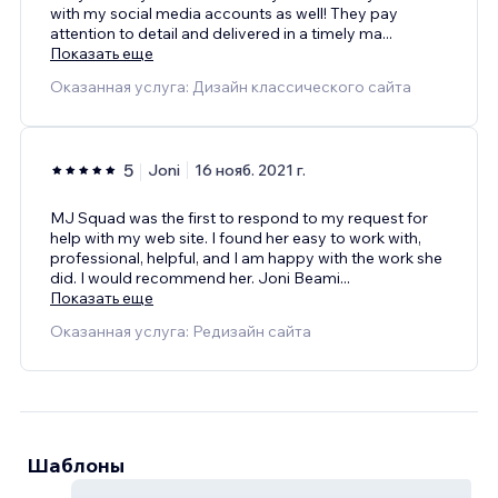
with my social media accounts as well! They pay
attention to detail and delivered in a timely ma
...
Показать еще
Оказанная услуга: Дизайн классического сайта
5
Joni
16 нояб. 2021 г.
MJ Squad was the first to respond to my request for
help with my web site. I found her easy to work with,
professional, helpful, and I am happy with the work she
did. I would recommend her. Joni Beami
...
Показать еще
Оказанная услуга: Редизайн сайта
Шаблоны