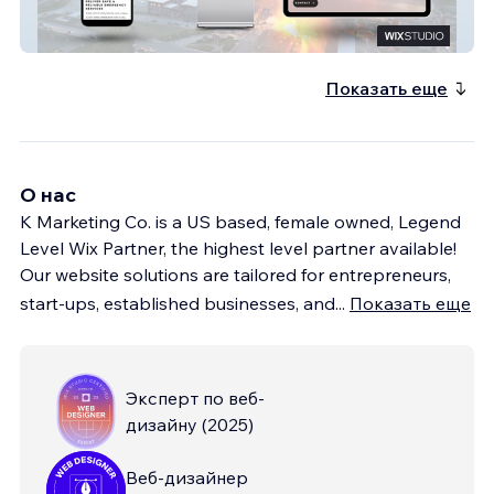
Ryno Public Safety
Показать еще
О нас
K Marketing Co. is a US based, female owned, Legend
Level Wix Partner, the highest level partner available!
Our website solutions are tailored for entrepreneurs,
start-ups, established businesses, and
...
Показать еще
Эксперт по веб-
дизайну
(
2025
)
Веб-дизайнер