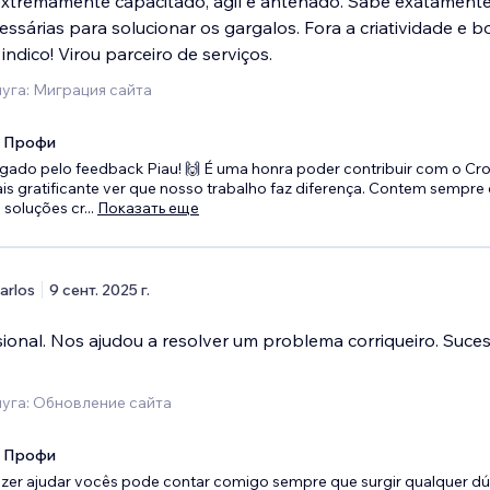
 extremamente capacitado, ágil e antenado. Sabe exatamente
ssárias para solucionar os gargalos. Fora a criatividade e 
indico! Virou parceiro de serviços.
уга: Миграция сайта
x Профи
gado pelo feedback Piau! 🙌 É uma honra poder contribuir com o Cr
is gratificante ver que nosso trabalho faz diferença. Contem sempr
 soluções cr
...
Показать еще
arlos
9 сент. 2025 г.
sional. Nos ajudou a resolver um problema corriqueiro. Suce
уга: Обновление сайта
x Профи
azer ajudar vocês pode contar comigo sempre que surgir qualquer dú