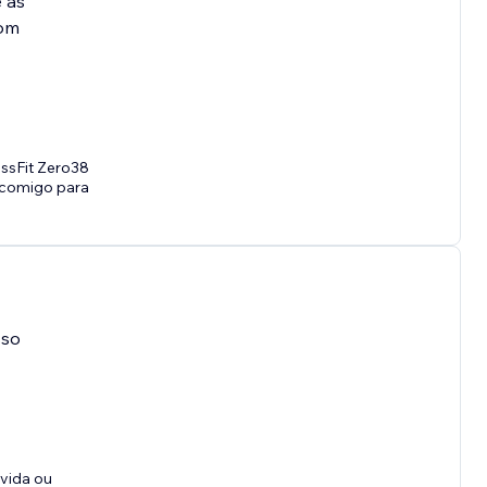
 as
bom
ossFit Zero38
e comigo para
sso
vida ou