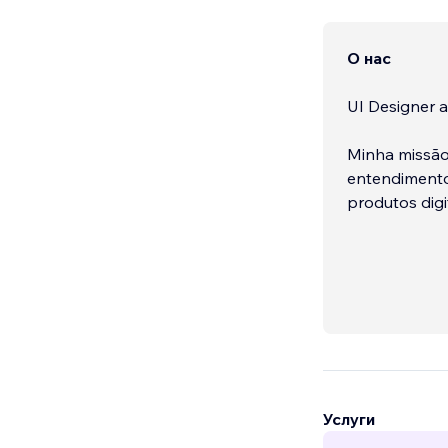
О нас
UI Designer a
Minha missão
entendimento 
produtos digi
Услуги