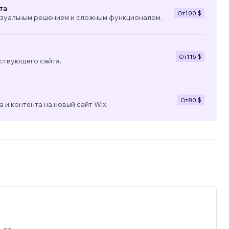
та
От
100 $
изуальным решением и сложным функционалом.
От
115 $
ствующего сайта.
От
80 $
 и контента на новый сайт Wix.