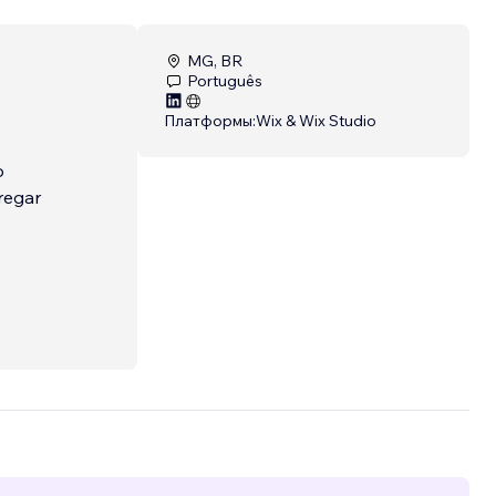
MG, BR
Português
Платформы:
Wix & Wix Studio
o
regar