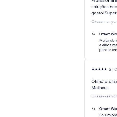
Profissional
soluções nece
gosto! Super 
Оказанная усл
Ответ Wi
Muito obri
e ainda ma
pensar em
5
C
Ótimo profis
Matheus.
Оказанная усл
Ответ Wi
Foi um pr