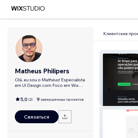
Клиентские про
Matheus Philipers
Olá, eu sou o Matheus! Especialista
em UI Design com Foco em Wix
Studio
5,0
9
(
2
)
завершенных проектов
Ls Coifas
Связаться