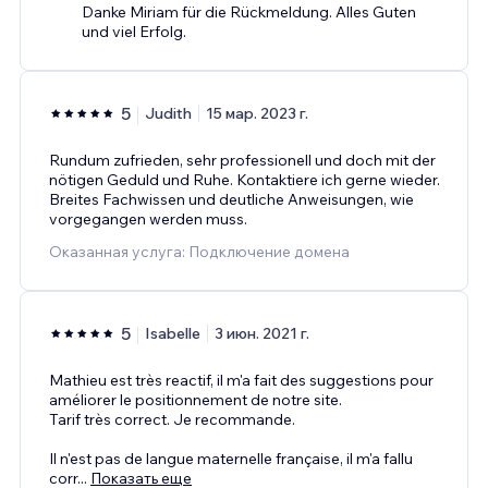
Danke Miriam für die Rückmeldung. Alles Guten
und viel Erfolg.
5
Judith
15 мар. 2023 г.
Rundum zufrieden, sehr professionell und doch mit der
nötigen Geduld und Ruhe. Kontaktiere ich gerne wieder.
Breites Fachwissen und deutliche Anweisungen, wie
vorgegangen werden muss.
Оказанная услуга: Подключение домена
5
Isabelle
3 июн. 2021 г.
Mathieu est très reactif, il m'a fait des suggestions pour
améliorer le positionnement de notre site.
Tarif très correct. Je recommande.
Il n'est pas de langue maternelle française, il m'a fallu
corr
...
Показать еще