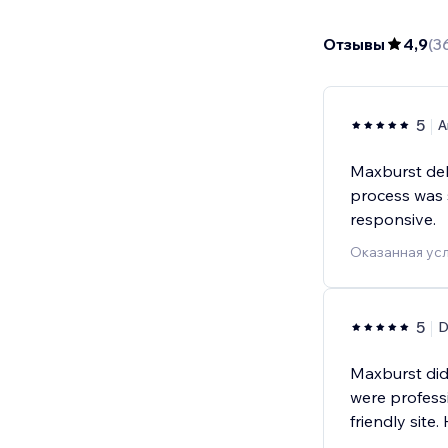
Отзывы
4,9
(
3
5
A
Maxburst deli
process was 
responsive.
Оказанная усл
5
D
Maxburst did
were professi
friendly site