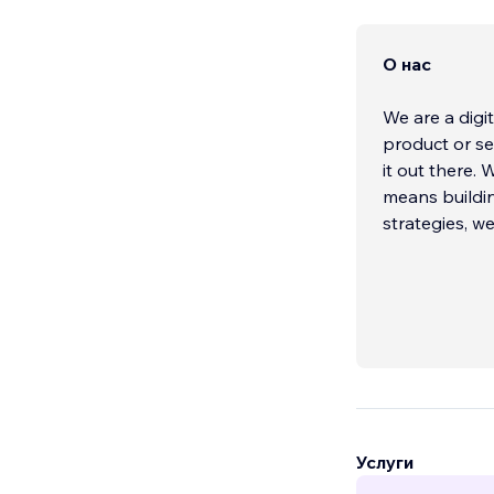
О нас
We are a dig
product or se
it out there. 
means buildin
strategies, w
Услуги