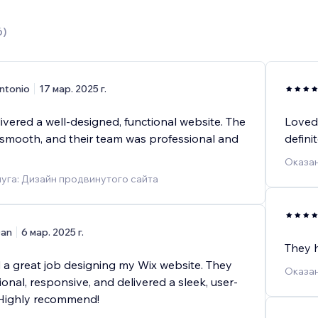
6
)
ntonio
17 мар. 2025 г.
vered a well-designed, functional website. The
Loved 
smooth, and their team was professional and
defini
Оказан
уга: Дизайн продвинутого сайта
an
6 мар. 2025 г.
They h
 a great job designing my Wix website. They
Оказан
onal, responsive, and delivered a sleek, user-
. Highly recommend!