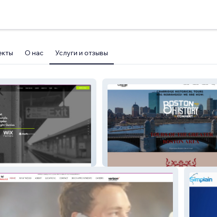
екты
О нас
Услуги и отзывы
us
BostonHistoricalTour