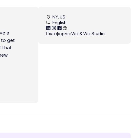
NY, US
English
ve a
Платформы:
Wix & Wix Studio
 to get
f that
 new