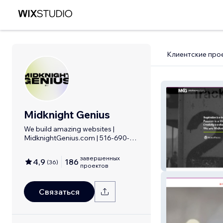
Клиентские про
Midknight Genius
We build amazing websites |
MidknightGenius.com | 516-690-
7456
завершенных
4,9
186
(
36
)
Midknight Geni
проектов
Связаться