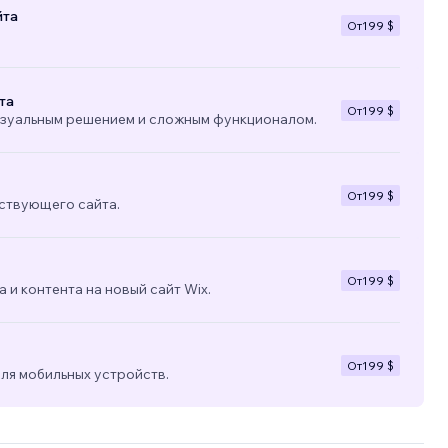
йта
От
199 $
та
От
199 $
изуальным решением и сложным функционалом.
От
199 $
ствующего сайта.
От
199 $
 и контента на новый сайт Wix.
От
199 $
ля мобильных устройств.