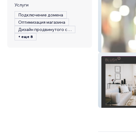
Услуги
Подключение домена
Оптимизация магазина
Дизайн продвинутого сайта
+ еще 8
Verizon - BH Wi
blushinteriordes