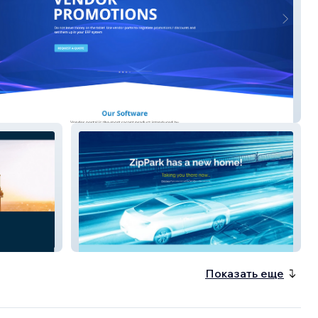
n-1
ZipPark
Показать еще