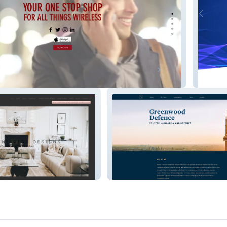
reless LLC
simplai
igns
Greenwood Defense Law Firm