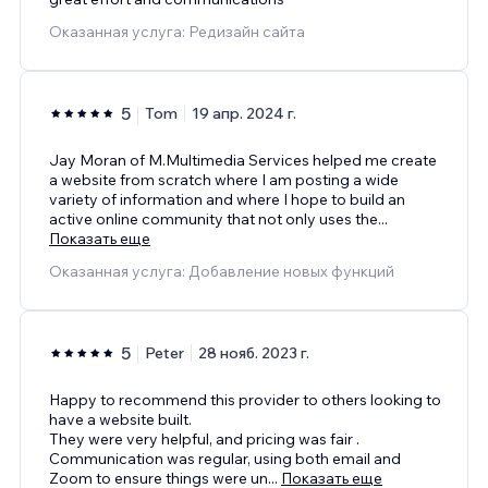
Оказанная услуга: Редизайн сайта
5
Tom
19 апр. 2024 г.
Jay Moran of M.Multimedia Services helped me create
a website from scratch where I am posting a wide
variety of information and where I hope to build an
active online community that not only uses the
...
Показать еще
Оказанная услуга: Добавление новых функций
5
Peter
28 нояб. 2023 г.
Happy to recommend this provider to others looking to
have a website built.
They were very helpful, and pricing was fair .
Communication was regular, using both email and
Zoom to ensure things were un
...
Показать еще