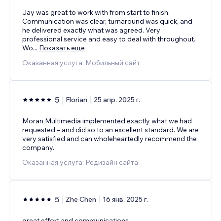
Jay was great to work with from start to finish.
Communication was clear, turnaround was quick, and
he delivered exactly what was agreed. Very
professional service and easy to deal with throughout.
Wo
...
Показать еще
Оказанная услуга: Мобильный сайт
5
Florian
25 апр. 2025 г.
Moran Multimedia implemented exactly what we had
requested – and did so to an excellent standard. We are
very satisfied and can wholeheartedly recommend the
company.
Оказанная услуга: Редизайн сайта
5
Zhe Chen
16 янв. 2025 г.
great effort and communications