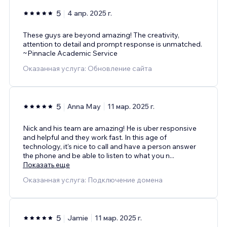
5
4 апр. 2025 г.
These guys are beyond amazing! The creativity,
attention to detail and prompt response is unmatched.
~Pinnacle Academic Service
Оказанная услуга: Обновление сайта
5
Anna May
11 мар. 2025 г.
Nick and his team are amazing! He is uber responsive
and helpful and they work fast. In this age of
technology, it's nice to call and have a person answer
the phone and be able to listen to what you n
...
Показать еще
Оказанная услуга: Подключение домена
5
Jamie
11 мар. 2025 г.