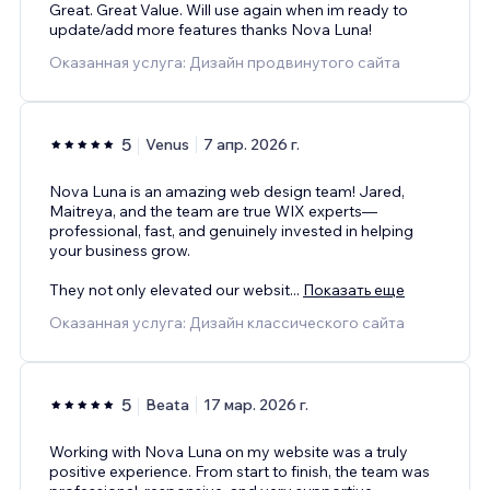
Great. Great Value. Will use again when im ready to
update/add more features thanks Nova Luna!
Оказанная услуга: Дизайн продвинутого сайта
5
Venus
7 апр. 2026 г.
Nova Luna is an amazing web design team! Jared,
Maitreya, and the team are true WIX experts—
professional, fast, and genuinely invested in helping
your business grow.
They not only elevated our websit
...
Показать еще
Оказанная услуга: Дизайн классического сайта
5
Beata
17 мар. 2026 г.
Working with Nova Luna on my website was a truly
positive experience. From start to finish, the team was