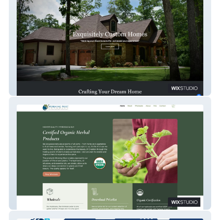
East Gate Homes
MorningMystBotanics