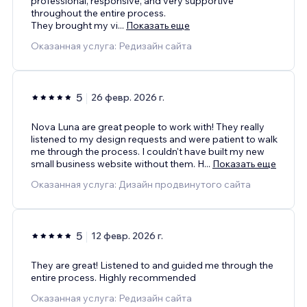
professional, responsive, and very supportive
throughout the entire process.
They brought my vi
...
Показать еще
Оказанная услуга: Редизайн сайта
5
26 февр. 2026 г.
Nova Luna are great people to work with! They really
listened to my design requests and were patient to walk
me through the process. I couldn't have built my new
small business website without them. H
...
Показать еще
Оказанная услуга: Дизайн продвинутого сайта
5
12 февр. 2026 г.
They are great! Listened to and guided me through the
entire process. Highly recommended
Оказанная услуга: Редизайн сайта