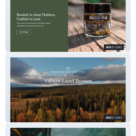
Oneclickidea
FrontierDestinations