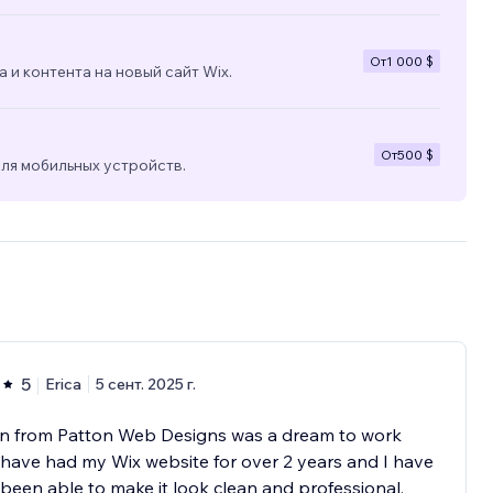
От
1 000 $
 и контента на новый сайт Wix.
От
500 $
ля мобильных устройств.
5
Erica
5 сент. 2025 г.
n from Patton Web Designs was a dream to work
I have had my Wix website for over 2 years and I have
been able to make it look clean and professional.