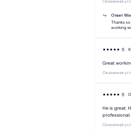
Оказанная усл
Ответ Wi
Thanks so 
working wi
5
K
Great workin
Оказанная усл
5
D
He is great. 
professional.
Оказанная усл