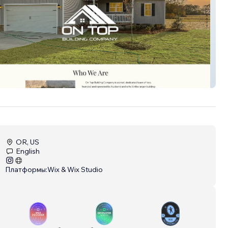
 Building Comp
OR, US
English
Платформы:
Wix & Wix Studio