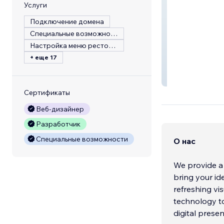
Услуги
Подключение домена
Специальные возможности
Настройка меню ресторана
+ еще 17
LAST NAME W
Сертификаты
Веб-дизайнер
Разработчик
Специальные возможности
О нас
We provide a 
bring your id
refreshing vi
technology to
digital presen