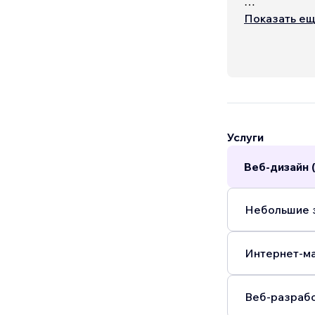
Whether you’r
Показать е
one, we craft 
and optimize
Услуги
Веб-дизайн 
Небольшие з
Интернет-ма
Веб-разрабо