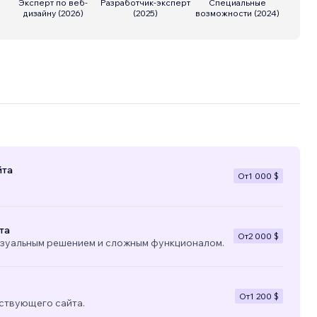
Эксперт по веб-
Разработчик-эксперт
Специальные
дизайну
(
2026
)
(
2025
)
возможности
(
2024
)
йта
От
1 000 $
та
От
2 000 $
изуальным решением и сложным функционалом.
От
1 200 $
ствующего сайта.