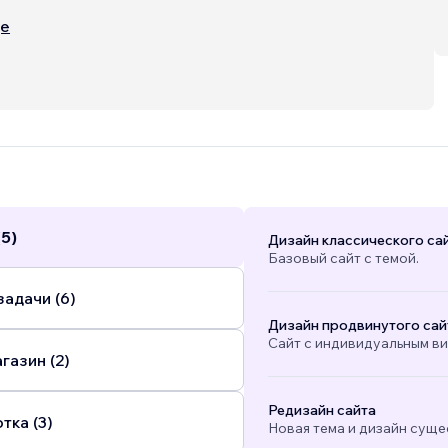
e launching a new business or elevating an existing
ще
websites that are visually engaging, user-friendly,
d
...
(5)
Дизайн классического са
Базовый сайт с темой.
адачи (6)
Дизайн продвинутого сай
Сайт с индивидуальным в
газин (2)
Редизайн сайта
тка (3)
Новая тема и дизайн суще