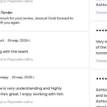
уга: Редизайн сайта
Ashton
x Профи
Оказан
much for your review, Jessica! I look forward to
th you again.
urt
26 мар. 2026 г.
Very e
of the
g with the team!
runnin
уга: Редизайн сайта
Оказан
eejay
26 мар. 2026 г.
He is very understanding and highly
Ashto
 He's great. I enjoy working with him.
and b
Ashto
уга: Редизайн сайта
absolu