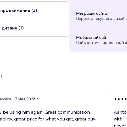
 продвижение (3)
Миграция сайта
Перенос текущего дизайна
 дизайн (1)
Мобильный сайт
Сайт, оптимизированный д
1
)
essica
7 мая 2026 г.
tely be using him again. Great communication,
Ashto
 ability, great price for what you get, great guy!
with. 
never 