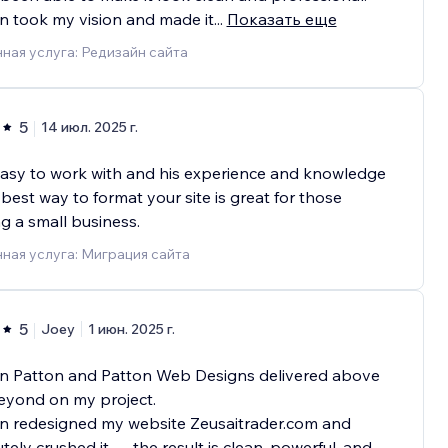
 took my vision and made it
...
Показать еще
ная услуга: Редизайн сайта
5
14 июл. 2025 г.
asy to work with and his experience and knowledge
 best way to format your site is great for those
g a small business.
ная услуга: Миграция сайта
5
Joey
1 июн. 2025 г.
n Patton and Patton Web Designs delivered above
eyond on my project.
n redesigned my website Zeusaitrader.com and
tely crushed it — the result is clean, powerful, and