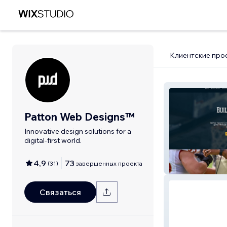
Клиентские про
Patton Web Designs™
Innovative design solutions for a
digital-first world.
4,9
73
(
31
)
завершенных проекта
Belcher Sports 
Связаться