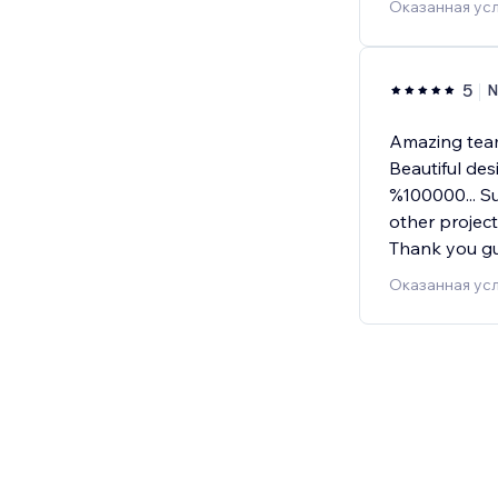
Оказанная усл
5
N
Amazing team
Beautiful des
%100000... S
other project
Thank you g
Оказанная усл