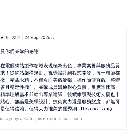
5
友红
24 мар. 2026 г.
你及你們團隊的感謝，
隊在電腦網站製作領域表現極為出色，專業素養與服務品質
上乘！從網站架構規劃、視覺設計到程式開發，每一環節都
入微、精益求精，不僅頁面美觀流暢、操作簡便直觀，整體
完善且穩定性極佳。團隊成員溝通耐心負責，反應迅速高
能精準理解需求並給出專業建議，後續維護與技術支援也十
時貼心。無論是美學設計、技術實力還是服務態度，都無可
，是值得信賴、值得大力推薦的優秀網
...
Показать еще
ная услуга: Сайт для интернет-магазина