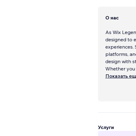
О нас
As Wix Legen
designed to e
experiences. S
platforms, a
design with st
Whether you n
Показать е
Услуги