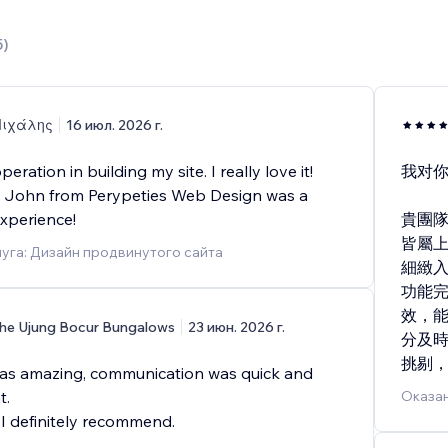
5
)
ιχάλης
16 июл. 2026 г.
eration in building my site. I really love it!
我对
 John from Perypeties Web Design was a
experience!
貴團
皆屬
уга: Дизайн продвинутого сайта
細緻
功能
效，
he Ujung Bocur Bungalows
23 июн. 2026 г.
分及
挑剔
was amazing, communication was quick and
t.
Оказан
 I definitely recommend.