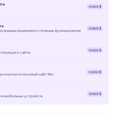
йта
От
600 $
та
От
800 $
изуальным решением и сложным функционалом.
От
600 $
ствующего сайта.
От
600 $
 и контента на новый сайт Wix.
От
500 $
ля мобильных устройств.