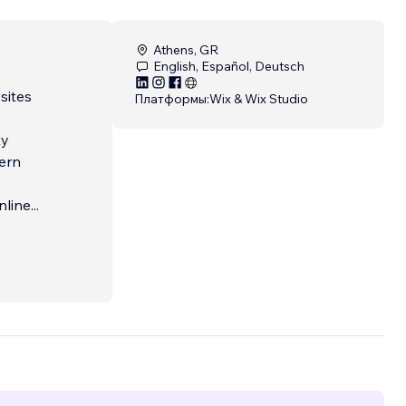
Athens, GR
English, Español, Deutsch
sites
Платформы:
Wix & Wix Studio
ty
ern
nline
...