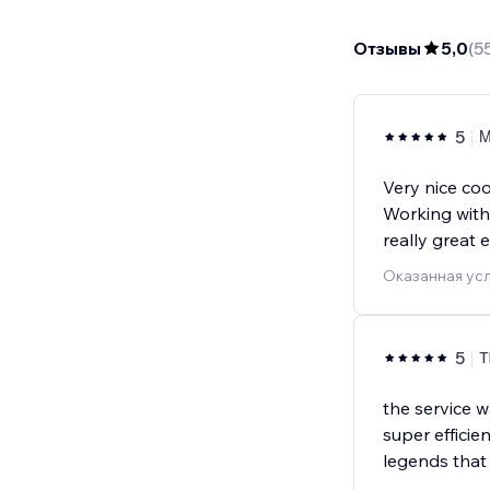
Отзывы
5,0
(
5
5
Μ
Very nice coop
Working with
really great 
Оказанная усл
5
T
the service 
super efficien
legends that