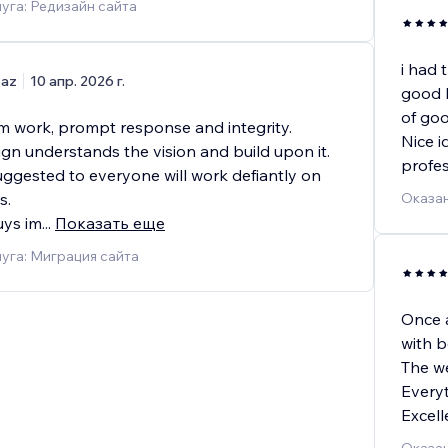
уга: Редизайн сайта
i had 
az
10 апр. 2026 г.
good l
of goo
 work, prompt response and integrity.
Nice i
ign understands the vision and build upon it.
profes
uggested to everyone will work defiantly on
s.
Оказан
uys im
...
Показать еще
уга: Миграция сайта
Once a
with b
The we
Everyt
Excell