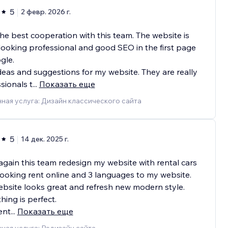
5
2 февр. 2026 г.
the best cooperation with this team. The website is
ooking professional and good SEO in the first page
gle.
deas and suggestions for my website. They are really
sionals t
...
Показать еще
ная услуга: Дизайн классического сайта
5
14 дек. 2025 г.
gain this team redesign my website with rental cars
ooking rent online and 3 languages to my website.
bsite looks great and refresh new modern style.
hing is perfect.
ent
...
Показать еще