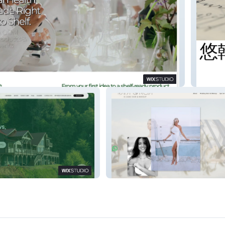
pharmaceuticals Corp.
玉涵國
Cabo Hair and Makeup