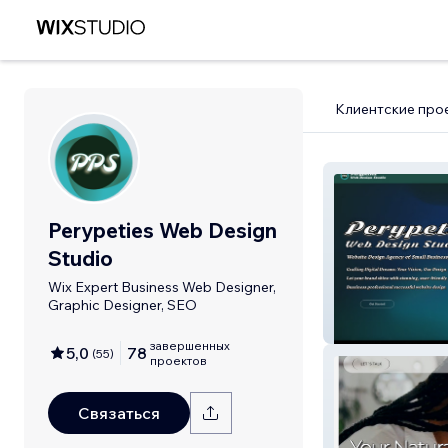
Клиентские про
Perypeties Web Design
Studio
Wix Expert Business Web Designer,
Graphic Designer, SEO
Perypeties Web 
завершенных
5,0
78
(
55
)
проектов
Связаться