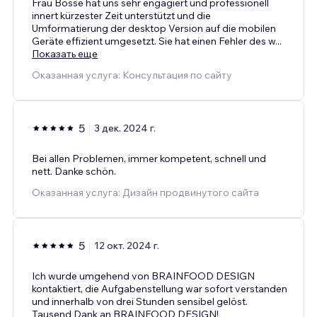
Frau Bosse hat uns sehr engagiert und professionell
innert kürzester Zeit unterstützt und die
Umformatierung der desktop Version auf die mobilen
Geräte effizient umgesetzt. Sie hat einen Fehler des w
...
Показать еще
Оказанная услуга: Консультация по сайту
5
3 дек. 2024 г.
Bei allen Problemen, immer kompetent, schnell und
nett. Danke schön.
Оказанная услуга: Дизайн продвинутого сайта
5
12 окт. 2024 г.
Ich wurde umgehend von BRAINFOOD DESIGN
kontaktiert, die Aufgabenstellung war sofort verstanden
und innerhalb von drei Stunden sensibel gelöst.
Tausend Dank an BRAINFOOD DESIGN!