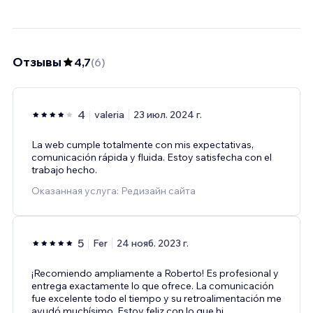
Отзывы
4,7
(
6
)
4
valeria
23 июл. 2024 г.
La web cumple totalmente con mis expectativas,
comunicación rápida y fluida. Estoy satisfecha con el
trabajo hecho.
Оказанная услуга: Редизайн сайта
5
Fer
24 нояб. 2023 г.
¡Recomiendo ampliamente a Roberto! Es profesional y
entrega exactamente lo que ofrece. La comunicación
fue excelente todo el tiempo y su retroalimentación me
ayudó muchísimo. Estoy feliz con lo que hi
...