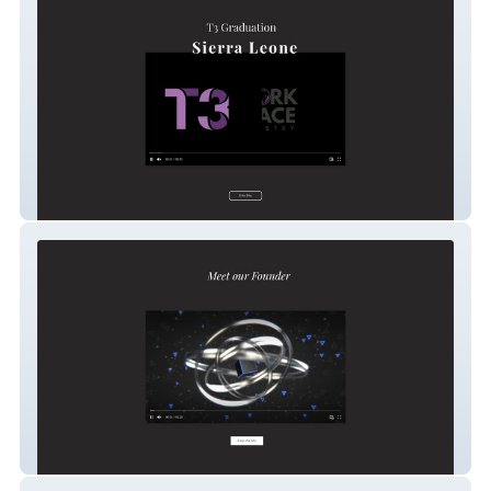
T3global
GO Missions