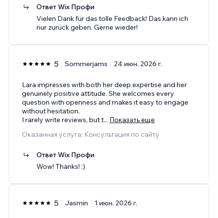
Ответ Wix Профи
Vielen Dank für das tolle Feedback! Das kann ich
nur zurück geben. Gerne wieder!
5
Sommerjams
24 июн. 2026 г.
Lara impresses with both her deep expertise and her
genuinely positive attitude. She welcomes every
question with openness and makes it easy to engage
without hesitation.
I rarely write reviews, but t
...
Показать еще
Оказанная услуга: Консультация по сайту
Ответ Wix Профи
Wow! Thanks! :)
5
Jasmin
1 июн. 2026 г.