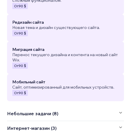
сложным функционалом.
От
90 $
Редизайн сайта
Новая тема и дизайн существующего сайта.
От
90 $
Миграция сайта
Перенос текущего дизайна и контента на новый сайт
Wix.
От
90 $
Мобильный сайт
Сайт, оптимизированный для мобильных устройств.
От
90 $
Небольшие задачи (8)
Интернет-магазин (3)