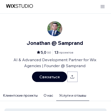
Jonathan @ Samprand
5,0
13
(
6
)
проектов
AI & Advanced Development Partner for Wix
Agencies | Founder @ Samprand
Связаться
Клиентские проекты
О нас
Услуги и отзывы