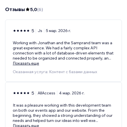
Отзывы
5,0
(
6
)
5
Js
5 мар. 2026 г.
Working with Jonathan and the Samprand team was a
great experience. We had a fairly complex API
connection with a lot of database-driven elements that
needed to be organized and connected properly, an
...
Показать еще
Оказанная услуга: Контент с базами данных
5
AllAccess
4 мар. 2026 г.
It was a pleasure working with this development team
on both our events app and our website. From the
beginning, they showed a strong understanding of our
needs and helped turn our ideas into well-exe
...
Показать еще