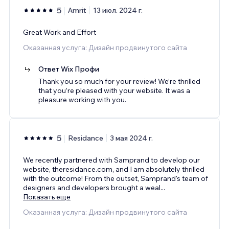
5
Amrit
13 июл. 2024 г.
Great Work and Effort
Оказанная услуга: Дизайн продвинутого сайта
Ответ Wix Профи
Thank you so much for your review! We’re thrilled
that you’re pleased with your website. It was a
pleasure working with you.
5
Residance
3 мая 2024 г.
We recently partnered with Samprand to develop our
website, theresidance.com, and I am absolutely thrilled
with the outcome! From the outset, Samprand's team of
designers and developers brought a weal
...
Показать еще
Оказанная услуга: Дизайн продвинутого сайта