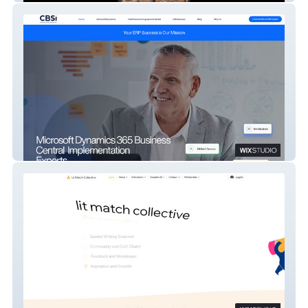
CBSi DynamicsBC Pros