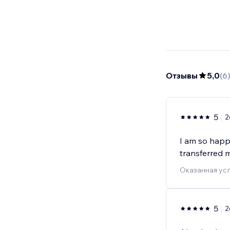
Отзывы
5,0
(
6
5
2
I am so happ
transferred m
Оказанная ус
5
2