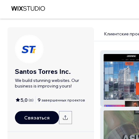
Клиентские про
Santos Torres Inc.
We build stunning websites. Our
business is improving yours!
5,0
9
(
6
)
завершенных проектов
The Martin Age
Связаться