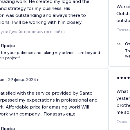
mazing work. He created my logo and the
Worked
nd strategy for my business. His
Outsta
n was outstanding and always there to
outsta
ons. I will be working with him closely.
Оказан
уга: Дизайн продвинутого сайта
От
x Профи
Th
for your patience and taking my advice. I am beyond
wa
is project!
ue
29 февр. 2024 г.
What a
atisfied with the service provided by Santo
yester
surpassed my expectations in professional and
brothe
rk. Affordable price for amazing work! Will
me so
work with company
...
Показать еще
Оказан
x Профи