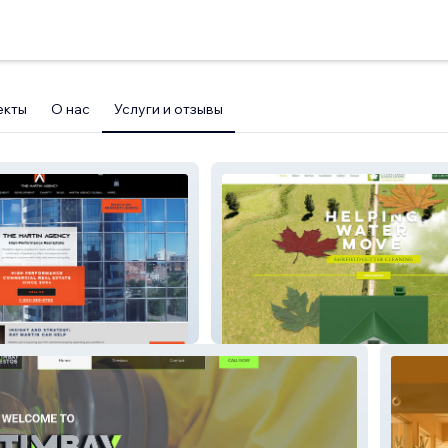
екты
О нас
Услуги и отзывы
ncy
Fairfield Gutter