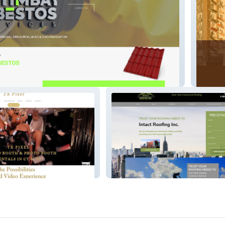
stos
Orange 
Intact Roofing Inc.