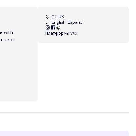
CT, US
English, Español
e with
Платформы:
Wix
ion and