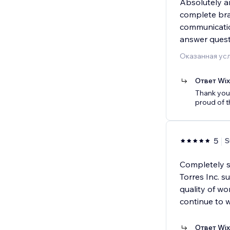
Absolutely a
complete bra
communicatio
answer questi
Оказанная усл
Ответ Wi
Thank you 
proud of th
5
S
Completely s
Torres Inc. 
quality of wo
continue to 
Ответ Wi