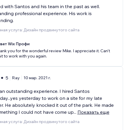
 with Santos and his team in the past as well.
nding professional experience. His work is
nding.
ная услуга: Дизайн продвинутого сайта
вет Wix Профи
ank you for the wonderful review Mike. I appreciate it. Can't
it to work with you again.
5
Ray
10 мар. 2021 г.
n outstanding experience. I hired Santos
day...yes yesterday to work on a site for my late
r. He absolutely knocked it out of the park. He made
mething I could not have come up
...
Показать еще
ная услуга: Дизайн продвинутого сайта