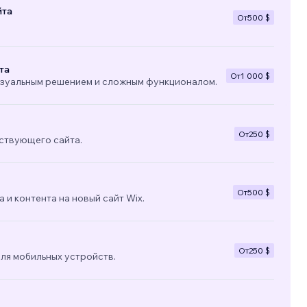
йта
От
500 $
та
От
1 000 $
изуальным решением и сложным функционалом.
От
250 $
ствующего сайта.
От
500 $
 и контента на новый сайт Wix.
От
250 $
ля мобильных устройств.