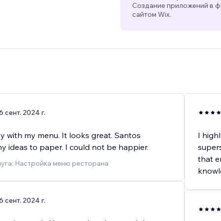
Создание приложений в ф
сайтом Wix.
)
6 сент. 2024 г.
y with my menu. It looks great. Santos
I high
y ideas to paper. I could not be happier.
super
that 
луга: Настройка меню ресторана
knowle
6 сент. 2024 г.