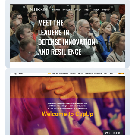
MISSION2044
Cupup