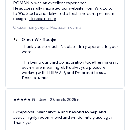
ROMANIA was an excellent experience.
He successfully migrated our website from Wix Editor
to Wix Studio and delivered a fresh, modern, premium
design
...
Показать еще
Оказанная услуга: Редизайн сайта
Ответ Wix Профи
Thank you so much, Nicolae, I truly appreciate your
words.
This being our third collaboration together makes it
even more meaningful. It’s always a pleasure
working with TRIPAVIP, and I’m proud to su
...
Показать еще
5
Jon
28 нояб. 2025 г.
Exceptional. Went above and beyond to help and
assist. Highly recommend and will definitely use again.
Thank you