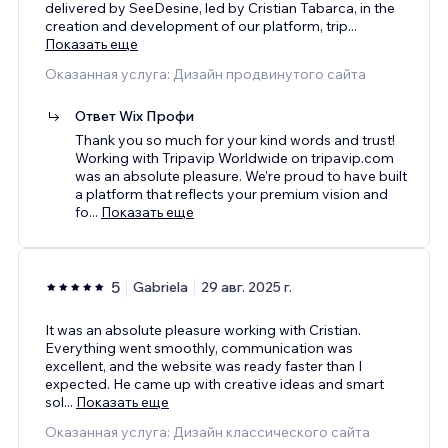
delivered by SeeDesine, led by Cristian Tabarca, in the
creation and development of our platform, trip
...
Показать еще
Оказанная услуга: Дизайн продвинутого сайта
Ответ Wix Профи
Thank you so much for your kind words and trust!
Working with Tripavip Worldwide on tripavip.com
was an absolute pleasure. We’re proud to have built
a platform that reflects your premium vision and
fo
...
Показать еще
5
Gabriela
29 авг. 2025 г.
It was an absolute pleasure working with Cristian.
Everything went smoothly, communication was
excellent, and the website was ready faster than I
expected. He came up with creative ideas and smart
sol
...
Показать еще
Оказанная услуга: Дизайн классического сайта