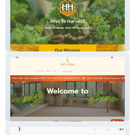
HiveToHarvest
Hot Yoga Pocono