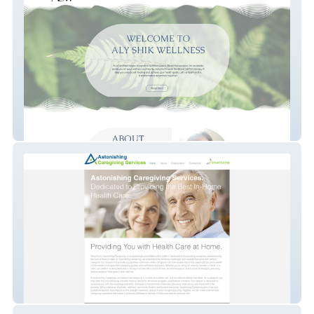
AlyShikWellness
Astonishing Caregivi