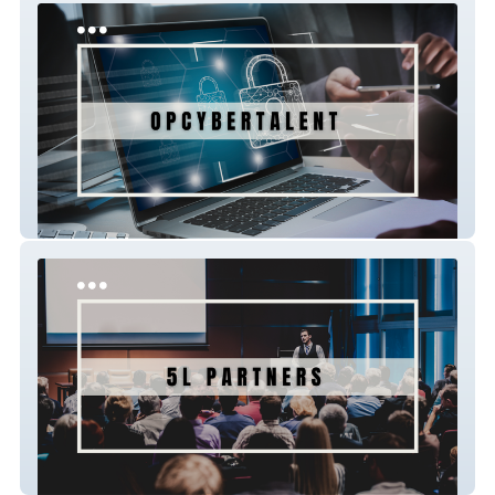
OPCyberTalent
5LPartners