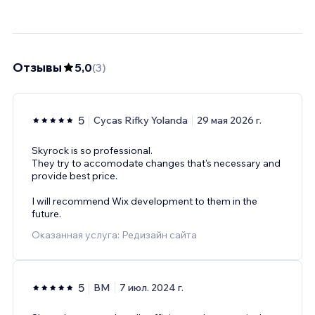
Отзывы
5,0
(
3
)
5
Cycas Rifky Yolanda
29 мая 2026 г.
Skyrock is so professional.
They try to accomodate changes that's necessary and
provide best price.
I will recommend Wix development to them in the
future.
Оказанная услуга: Редизайн сайта
5
BM
7 июл. 2024 г.