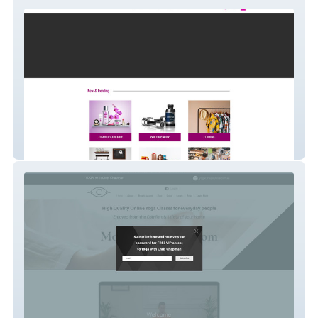
Aqua coral ltd
Yoga with Chris