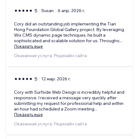
5
Susan
6 апр. 2026 г.
Cory did an outstanding job implementing the Tian
Hong Foundation Global Gallery project. By leveraging
Wix CMS dynamic page techniques, he built a
sophisticated and scalable solution for us. Througho
...
Показать еще
Оказанная услуга: Редизайн сайта
5
12 мар. 2026 г.
Cory with Surfside Web Design is incredibly helpful and
responsive. I received a message very quickly after
submitting my request for professional help and within
an hour had scheduled a Zoom meeting
...
Показать еще
Оказанная услуга: Редизайн сайта