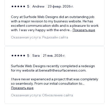
5
Andrew
23 февр. 2026 г.
Cory at Surfside Web Designs did an outstanding job
with a major revision to my business website. He has
excellent communication skills and is a pleasure to work
with. I was very happy with the end re
...
Показать еще
Оказанная услуга: Редизайн сайта
5
Sara
21 янв. 2026 г.
Surfside Web Designs recently completed a redesign
for my website at beneaththesurfacenews.com.
I have never experienced a project that was completely
so seamlessly. From our initial consultation to
...
Показать еще
Оказанная услуга: Обновление сайта