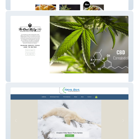
Burke's Perks Cafe
The Real McCoy CBD