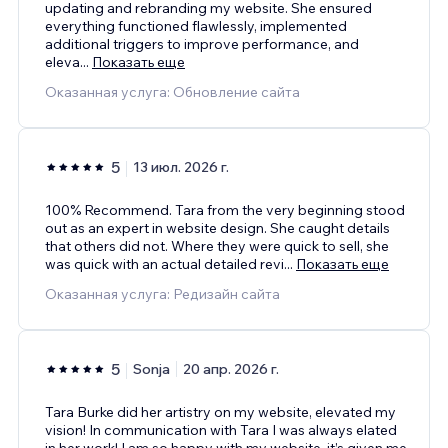
updating and rebranding my website. She ensured
everything functioned flawlessly, implemented
additional triggers to improve performance, and
eleva
...
Показать еще
Оказанная услуга: Обновление сайта
5
13 июл. 2026 г.
100% Recommend. Tara from the very beginning stood
out as an expert in website design. She caught details
that others did not. Where they were quick to sell, she
was quick with an actual detailed revi
...
Показать еще
Оказанная услуга: Редизайн сайта
5
Sonja
20 апр. 2026 г.
Tara Burke did her artistry on my website, elevated my
vision! In communication with Tara I was always elated
in her work! I am so happy with my website, it’s given me