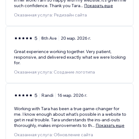
such confidence. Thank you Tara
...
Показать еще
Оказанная услуга: Редизайн сайта
5
8th Ave
20 мар. 2026 г.
Great experience working together. Very patient,
responsive, and delivered exactly what we were looking
for.
Оказанная услуга: Создание логотипа
5
Randi
16 мар. 2026 г.
Working with Tara has been a true game-changer for
me. I know enough about what's possible in a website to
get in real trouble. Tara understands the ins-and-outs
thoroughly, makes improvements to th
...
Показать еще
Оказанная услуга: Обновление сайта