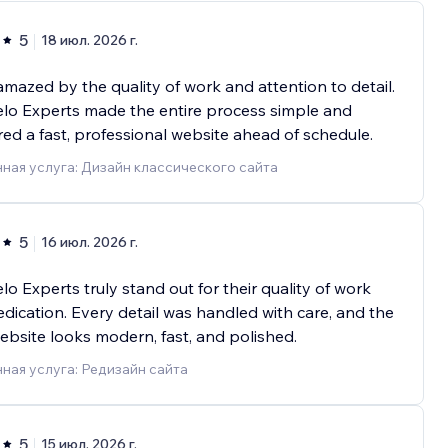
5
18 июл. 2026 г.
amazed by the quality of work and attention to detail.
lo Experts made the entire process simple and
red a fast, professional website ahead of schedule.
ная услуга: Дизайн классического сайта
5
16 июл. 2026 г.
lo Experts truly stand out for their quality of work
dication. Every detail was handled with care, and the
website looks modern, fast, and polished.
ная услуга: Редизайн сайта
5
15 июл. 2026 г.