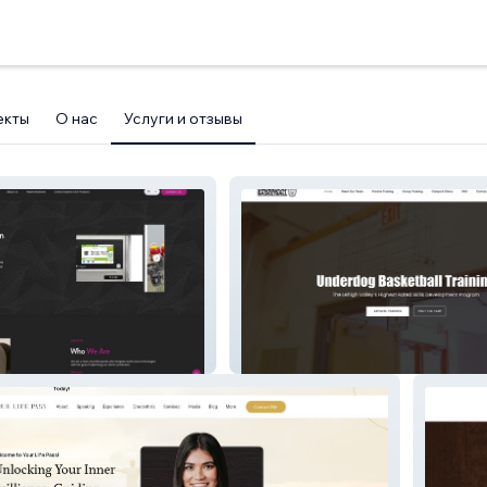
екты
О нас
Услуги и отзывы
Underdog Sports LLC