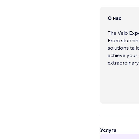
О нас
The Velo Expe
From stunning
solutions tai
achieve your 
extraordinary
Услуги