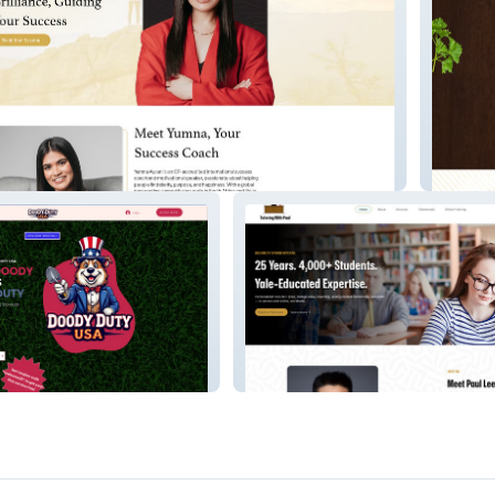
Biryani
a
Paul Can Teach