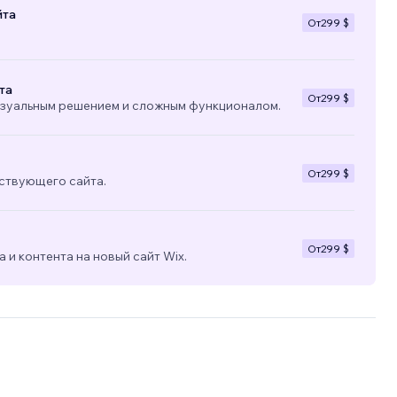
йта
От
299 $
та
От
299 $
изуальным решением и сложным функционалом.
От
299 $
ствующего сайта.
От
299 $
 и контента на новый сайт Wix.