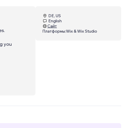
DE, US
English
Сайт
es.
Платформы:
Wix & Wix Studio
ng you