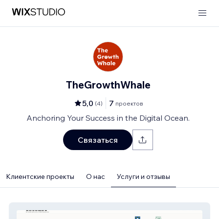
TheGrowthWhale
5,0
7
(
4
)
проектов
Anchoring Your Success in the Digital Ocean.
Связаться
Клиентские проекты
О нас
Услуги и отзывы