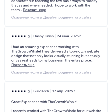
cooperated in teaching me few basic ways to modify
that as and when needed. I hope to work with the
team
...
Показать еще
Оказанная услуга: Дизайн продвинутого сайта
5
Flashy Finish
24 июн. 2025 г.
I had an amazing experience working with
TheGrowthWhale! They delivered a top-notch website
design that not only looks visually stunning but actually
drives real leads to my business. The entire proce
...
Показать еще
Оказанная услуга: Дизайн продвинутого сайта
5
BuildArch
17 апр. 2025 г.
Great Experience with TheGrowthWhale!
I recently worked with TheGrowthWhale for our website