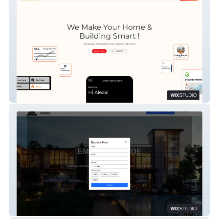
iPowerAutomation
Embassy