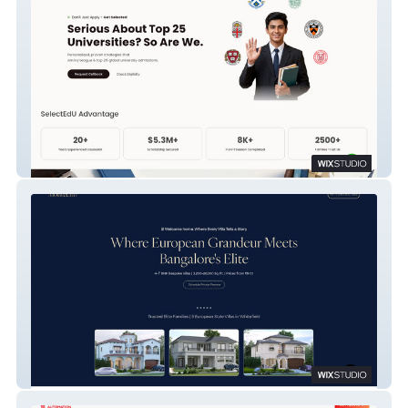
SelectEdU
Monticito