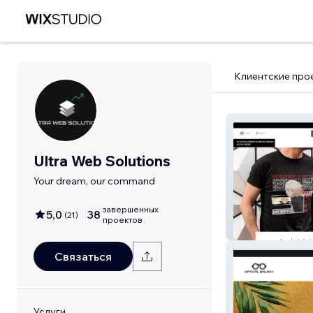
Клиентские про
Ultra Web Solutions
Your dream, our command
завершенных
5,0
38
(
21
)
проектов
beunic
Связаться
Услуги