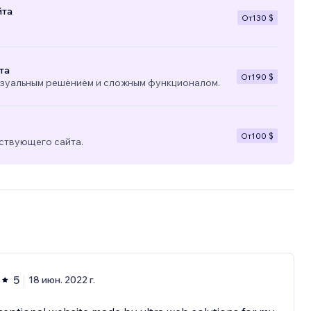
йта
От
130 $
та
От
190 $
изуальным решением и сложным функционалом.
От
100 $
ствующего сайта.
5
18 июн. 2022 г.