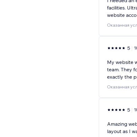
I needed an 
facilities. Ul
website acco
Оказанная усл
5
1
My website w
team. They fo
exactly the p
Оказанная усл
5
1
Amazing webs
layout as I 