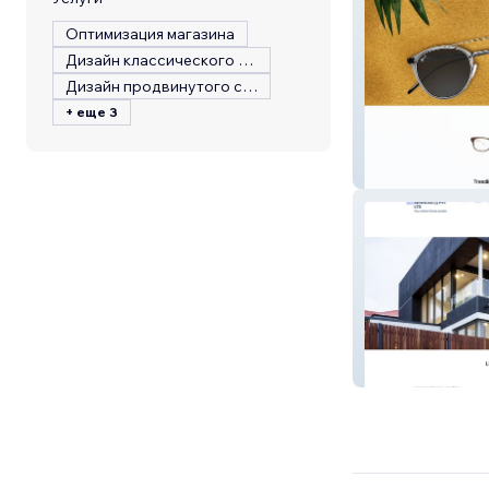
Оптимизация магазина
Дизайн классического сайта
Дизайн продвинутого сайта
+ еще 3
my-site-1
lisinfra8787