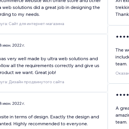
ecommerce website with online store and other
An exc
tra web solutions did a great job in designing the
trekki
rding to my needs.
Thanks
уга: Сайт для интернет-магазина
8 июн. 2022 г.
The we
includ
as very well made by ultra web solutions and
team.
llow all the requirements correctly and give us
roduct we want. Great job!
Оказан
уга: Дизайн продвинутого сайта
8 июн. 2022 г.
A grea
amazi
ite in terms of design. Exactly the design and
team.
wanted. Highly recommended to everyone.