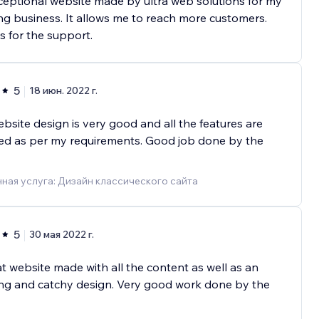
eptional website made by ultra web solutions for my
ng business. It allows me to reach more customers.
 for the support.
5
18 июн. 2022 г.
bsite design is very good and all the features are
ed as per my requirements. Good job done by the
ная услуга: Дизайн классического сайта
5
30 мая 2022 г.
t website made with all the content as well as an
ng and catchy design. Very good work done by the