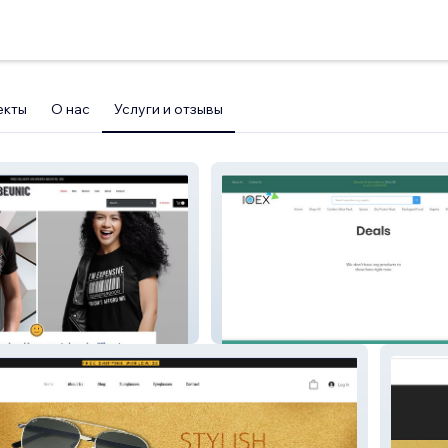
екты
О нас
Услуги и отзывы
my-site-1