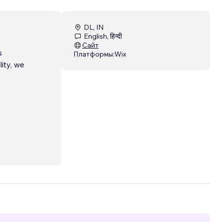
DL, IN
English, हिन्दी
Сайт
s
Платформы:
Wix
ity, we