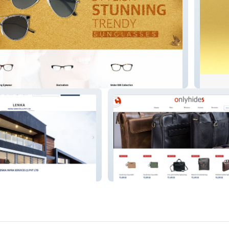
onpery
onlyhides