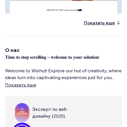
YUMI Lashes Austral
Показать еще
О нас
𝐓𝐢𝐦𝐞 𝐭𝐨 𝐬𝐭𝐨𝐩 𝐬𝐜𝐫𝐨𝐥𝐥𝐢𝐧𝐠 – 𝐰𝐞𝐥𝐜𝐨𝐦𝐞 𝐭𝐨 𝐲𝐨𝐮𝐫 𝐬𝐨𝐥𝐮𝐭𝐢𝐨𝐧!
Welcome to Wixhut! Explore our hut of creativity, where
ideas turn into captivating experiences just for you
...
Показать еще
Эксперт по веб-
дизайну
(
2025
)