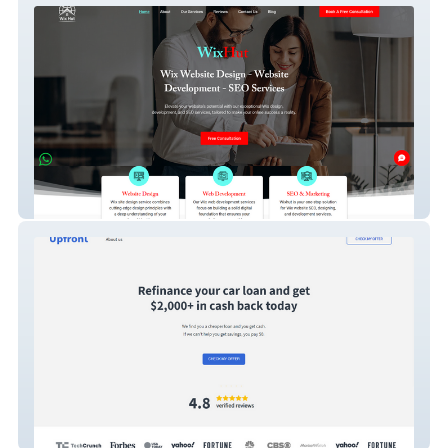
WixHut
Upfront