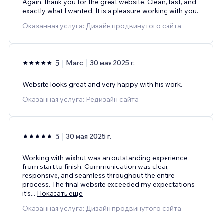
Again, thank you for the great website. Clean, fast, and
exactly what I wanted. It is a pleasure working with you.
Оказанная услуга: Дизайн продвинутого сайта
5
Marc
30 мая 2025 г.
Website looks great and very happy with his work.
Оказанная услуга: Редизайн сайта
5
30 мая 2025 г.
Working with wixhut was an outstanding experience
from start to finish. Communication was clear,
responsive, and seamless throughout the entire
process. The final website exceeded my expectations—
it’s
...
Показать еще
Оказанная услуга: Дизайн продвинутого сайта