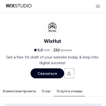
WixHut
5,0
232
(
129
)
проекта
Get a free 1st draft of your website today & step into
digital success!
Связаться
Клиентские проекты
О нас
Услуги и отзывы