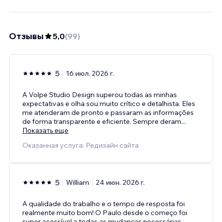
Отзывы
5,0
(
99
)
5
16 июл. 2026 г.
A Volpe Studio Design superou todas as minhas
expectativas e olha sou muito crítico e detalhista. Eles
me atenderam de pronto e passaram as informações
de forma transparente e eficiente. Sempre deram
...
Показать еще
Оказанная услуга: Редизайн сайта
5
William
24 июн. 2026 г.
A qualidade do trabalho e o tempo de resposta foi
realmente muito bom! O Paulo desde o começo foi
super acessível a todas as mudanças necessárias.