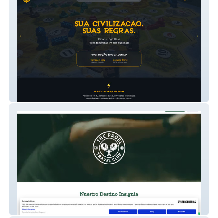
MeepleHive
The Padel Travel Club