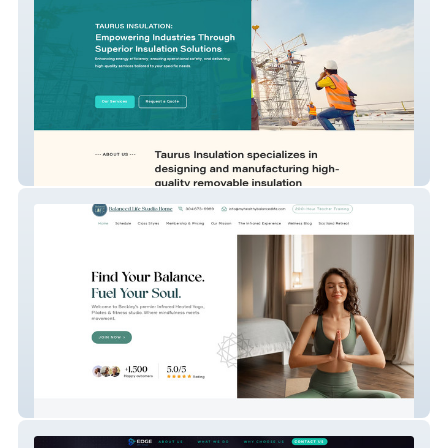
Taurus Insulation
My Vxw Site Mktcbh 1