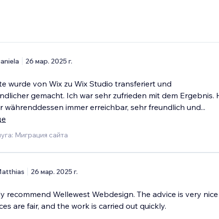
aniela
26 мар. 2025 г.
e wurde von Wix zu Wix Studio transferiert und
ndlicher gemacht. Ich war sehr zufrieden mit dem Ergebnis. 
r währenddessen immer erreichbar, sehr freundlich und
...
ще
уга: Миграция сайта
atthias
26 мар. 2025 г.
tely recommend Wellewest Webdesign. The advice is very nic
es are fair, and the work is carried out quickly.