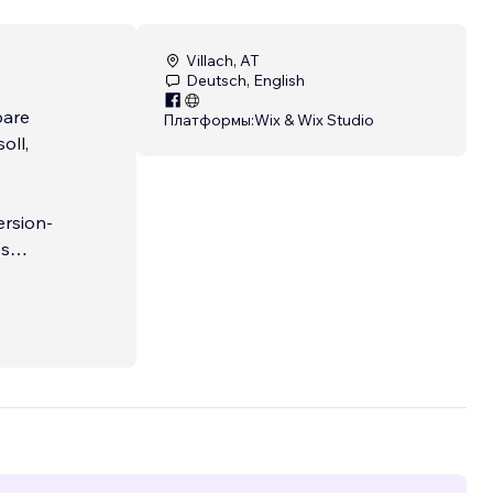
Villach, AT
Deutsch, English
bare
Платформы:
Wix & Wix Studio
oll,
ersion-
es
Kunden