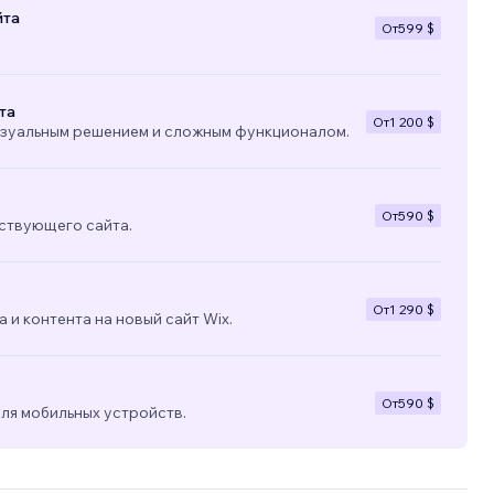
йта
От
599 $
та
От
1 200 $
изуальным решением и сложным функционалом.
От
590 $
ствующего сайта.
От
1 290 $
 и контента на новый сайт Wix.
От
590 $
ля мобильных устройств.