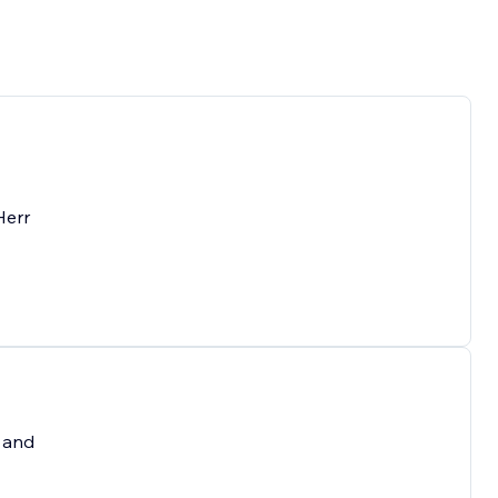
Herr
e and