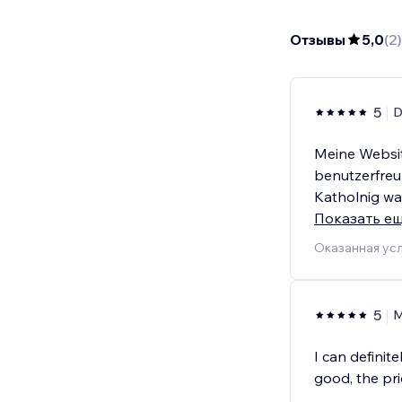
Отзывы
5,0
(
2
)
5
D
Meine Websit
benutzerfreu
Katholnig wa
Показать е
Оказанная усл
5
M
I can defini
good, the pric