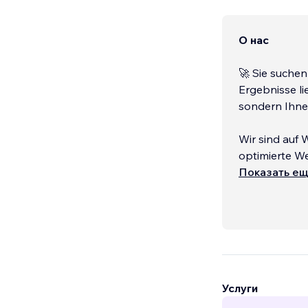
О нас
🚀 Sie suche
Ergebnisse li
sondern Ihne
Wir sind auf 
optimierte W
Budget onlin
Показать е
🚀 Warum uns
✅ Bis zu 40 %
anzieht.
...
Услуги