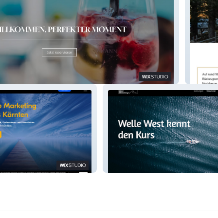
pine19
Wellewest