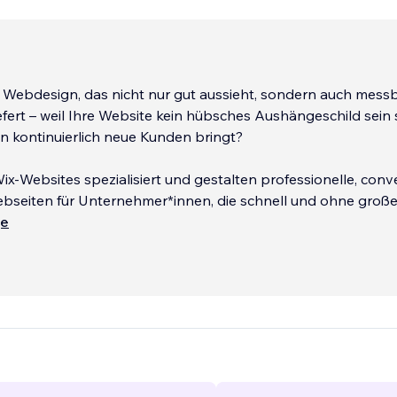
n Webdesign, das nicht nur gut aussieht, sondern auch mess
efert – weil Ihre Website kein hübsches Aushängeschild sein s
n kontinuierlich neue Kunden bringt?
Wix-Websites spezialisiert und gestalten professionelle, conv
ebseiten für Unternehmer*innen, die schnell und ohne groß
e gehen möchten.
ще
ere Kunden uns wählen:
 mehr Anfragen – weil eine gut optimierte Website gezielt 