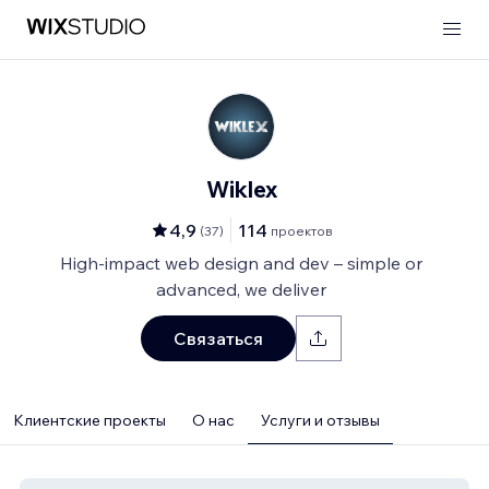
Wiklex
4,9
114
(
37
)
проектов
High-impact web design and dev – simple or
advanced, we deliver
Связаться
Клиентские проекты
О нас
Услуги и отзывы