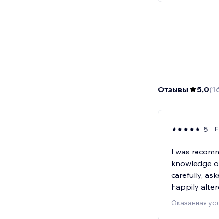
Отзывы
5,0
(
1
5
E
I was recomme
knowledge of
carefully, as
happily alter
Оказанная усл