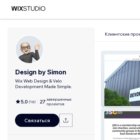
Клиентские про
Design by Simon
Wix Web Design & Velo
Development Made Simple.
завершенных
5,0
27
(
16
)
Devon Cookery 
проектов
Связаться