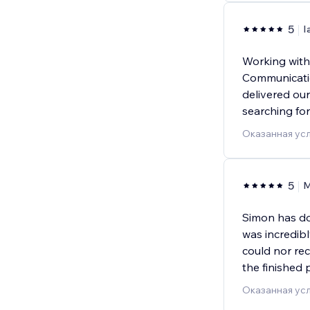
5
I
Working with
Communicatio
delivered our
searching for
Оказанная ус
5
M
Simon has do
was incredib
could nor re
the finished 
Оказанная усл