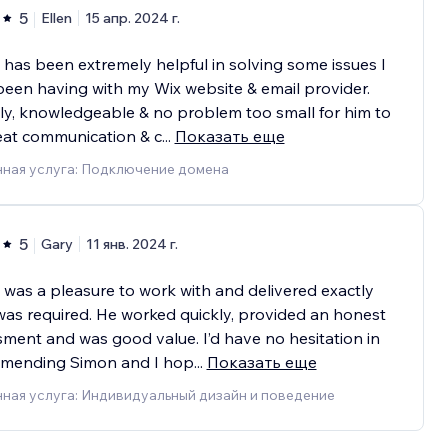
5
Ellen
15 апр. 2024 г.
has been extremely helpful in solving some issues I
een having with my Wix website & email provider.
ly, knowledgeable & no problem too small for him to
reat communication & c
...
Показать еще
ная услуга: Подключение домена
5
Gary
11 янв. 2024 г.
was a pleasure to work with and delivered exactly
as required. He worked quickly, provided an honest
ment and was good value. I’d have no hesitation in
mending Simon and I hop
...
Показать еще
ная услуга: Индивидуальный дизайн и поведение