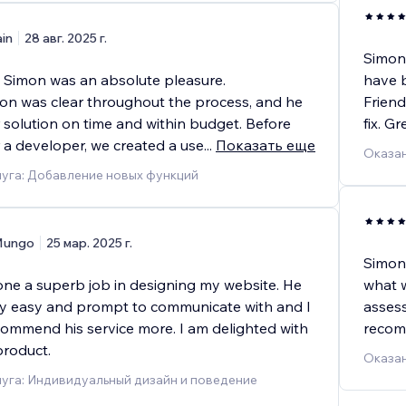
ain
28 авг. 2025 г.
Simon 
 Simon was an absolute pleasure.
have b
n was clear throughout the process, and he
Friend
 solution on time and within budget. Before
fix. G
 a developer, we created a use
...
Показать еще
Оказан
луга: Добавление новых функций
ungo
25 мар. 2025 г.
Simon 
ne a superb job in designing my website. He
what w
ly easy and prompt to communicate with and I
assess
commend his service more. I am delighted with
recom
product.
Оказан
уга: Индивидуальный дизайн и поведение