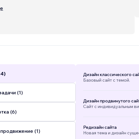
r adding example "Client Projects" to my profile
ще
rupulous people are known to use this as a source
hat they can c
...
(4)
Дизайн классического са
Базовый сайт с темой.
адачи (1)
Дизайн продвинутого сай
Сайт с индивидуальным в
тка (6)
Редизайн сайта
 продвижение (1)
Новая тема и дизайн суще