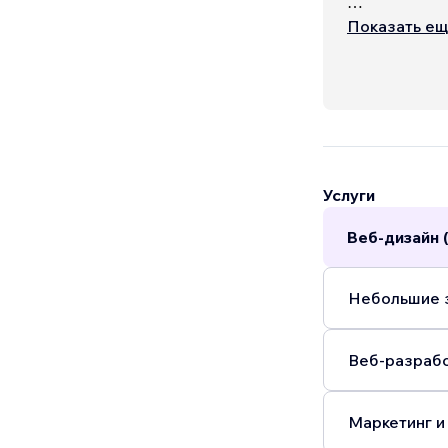
I am no longe
Показать е
here, as unsc
of websites t
Услуги
Веб-дизайн 
Небольшие з
Веб-разрабо
Маркетинг и