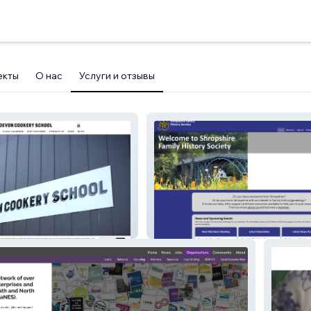
екты
О нас
Услуги и отзывы
School
SFHS Website