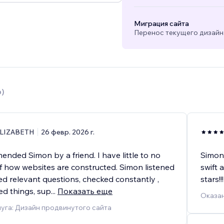
Миграция сайта
Перенос текущего дизайна
6
)
LIZABETH
26 февр. 2026 г.
nded Simon by a friend. I have little to no
Simon 
 how websites are constructed. Simon listened
swift 
ked relevant questions, checked constantly ,
stars!!!
ed things, sup
...
Показать еще
Оказан
уга: Дизайн продвинутого сайта