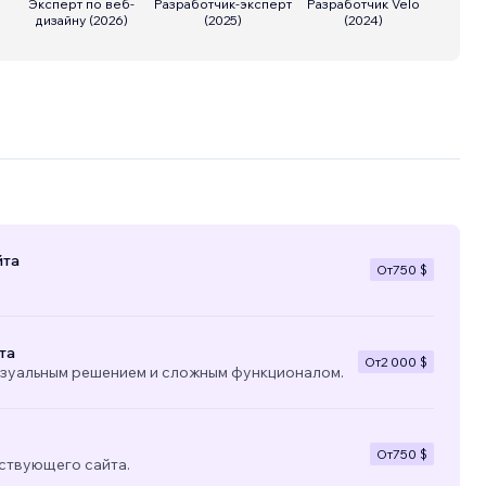
Эксперт по веб-
Разработчик-эксперт
Разработчик Velo
дизайну
(
2026
)
(
2025
)
(
2024
)
йта
От
750 $
та
От
2 000 $
изуальным решением и сложным функционалом.
От
750 $
ствующего сайта.