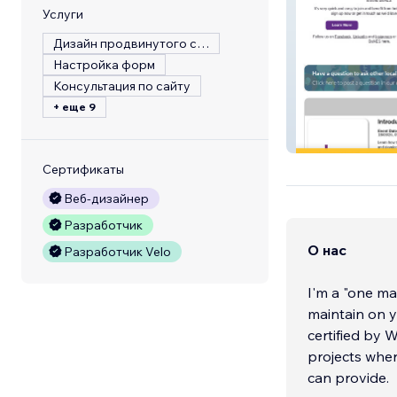
Услуги
Дизайн продвинутого сайта
Настройка форм
Консультация по сайту
+ еще 9
3sg.org.uk
Сертификаты
Веб-дизайнер
Разработчик
О нас
Разработчик Velo
I'm a "one ma
maintain on y
certified by 
projects wher
can provide.