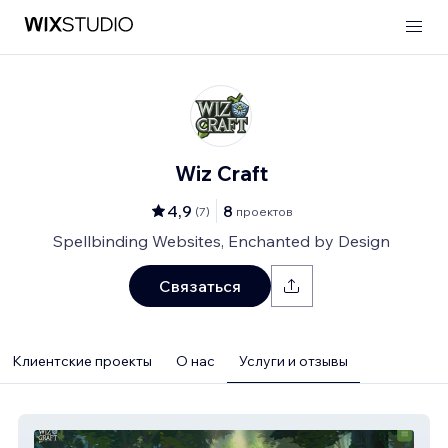
Wiz Craft
4,9
8
(
7
)
проектов
Spellbinding Websites, Enchanted by Design
Связаться
Клиентские проекты
О нас
Услуги и отзывы