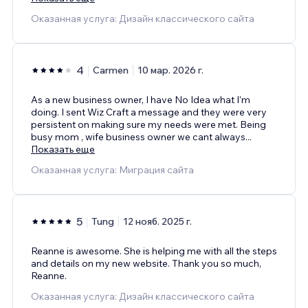
Оказанная услуга: Дизайн классического сайта
4
Carmen
10 мар. 2026 г.
As a new business owner, I have No Idea what I'm
doing. I sent Wiz Craft a message and they were very
persistent on making sure my needs were met. Being
busy mom , wife business owner we cant always
...
Показать еще
Оказанная услуга: Миграция сайта
5
Tung
12 нояб. 2025 г.
Reanne is awesome. She is helping me with all the steps
and details on my new website. Thank you so much,
Reanne.
Оказанная услуга: Дизайн классического сайта