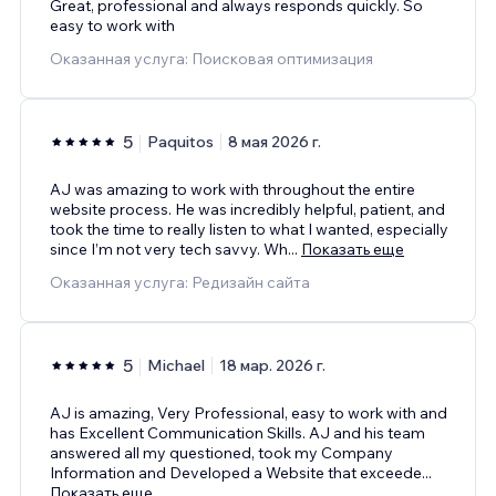
Great, professional and always responds quickly. So
easy to work with
Оказанная услуга: Поисковая оптимизация
5
Paquitos
8 мая 2026 г.
AJ was amazing to work with throughout the entire
website process. He was incredibly helpful, patient, and
took the time to really listen to what I wanted, especially
since I’m not very tech savvy. Wh
...
Показать еще
Оказанная услуга: Редизайн сайта
5
Michael
18 мар. 2026 г.
AJ is amazing, Very Professional, easy to work with and
has Excellent Communication Skills. AJ and his team
answered all my questioned, took my Company
Information and Developed a Website that exceede
...
Показать еще