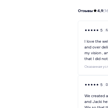
Отзывы
4,9
(
1
5
F
I love the we
and over del
my vision , 
that I did not
Оказанная усл
5
D
We created a 
and Jacki he
Wix so that t