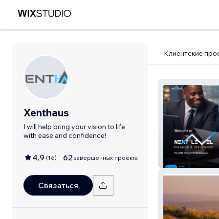
Клиентские про
Xenthaus
I will help bring your vision to life
with ease and confidence!
4,9
62
(
16
)
завершенных проекта
Next Level F&I
Связаться