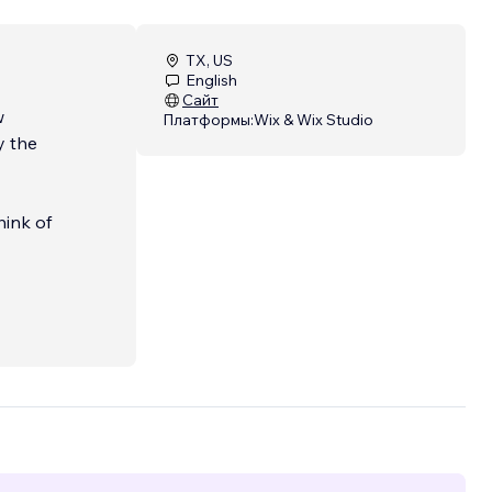
TX, US
English
Сайт
Платформы:
Wix & Wix Studio
y the
hink of