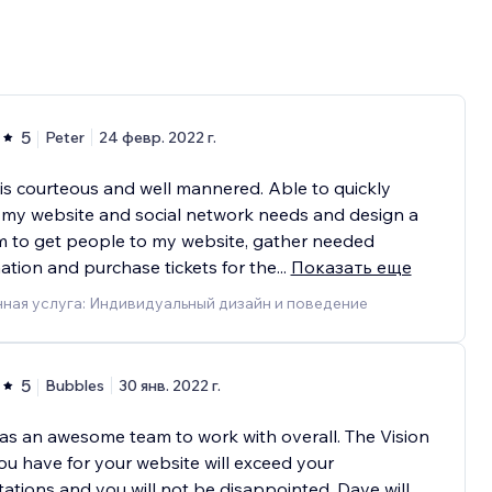
5
Peter
24 февр. 2022 г.
is courteous and well mannered. Able to quickly
 my website and social network needs and design a
m to get people to my website, gather needed
ation and purchase tickets for the
...
Показать еще
ная услуга: Индивидуальный дизайн и поведение
5
Bubbles
30 янв. 2022 г.
as an awesome team to work with overall. The Vision
ou have for your website will exceed your
ations and you will not be disappointed. Dave will