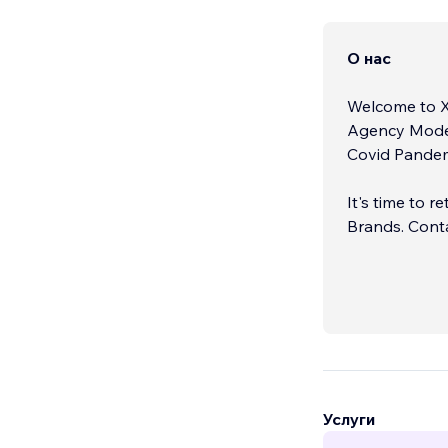
О нас
Welcome to Xenthaus. We pride ourselves b
Agency Model"
Covid Pandem
It's time to 
Brands
Услуги