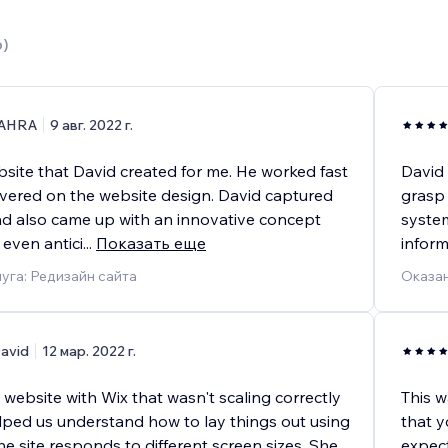
6
)
AHRA
9 авг. 2022 г.
bsite that David created for me. He worked fast
David 
ivered on the website design. David captured
grasp
and also came up with an innovative concept
syste
 even antici
...
Показать еще
inform
уга: Редизайн сайта
Оказан
avid
12 мар. 2022 г.
website with Wix that wasn't scaling correctly
This w
lped us understand how to lay things out using
that y
he site responds to different screen sizes. She
expect