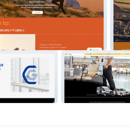
s Project
Cedarha
p
NE-Pro Inc.