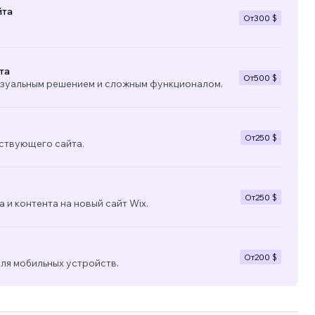
йта
От
300 $
та
От
500 $
изуальным решением и сложным функционалом.
От
250 $
ствующего сайта.
От
250 $
 и контента на новый сайт Wix.
От
200 $
ля мобильных устройств.