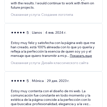
with the results. I would continue to work with them on
future projects.
Оказанная услуга: Создание логотипа
5
Llanos
4 янв. 2024 г.
Estoy muy feliz y satisfecha con la página web que me
han creado, está 100% alineada con lo que yo quería y
refleja a la perfección la esencia de quien soy yo y el
mensaje que quiero transmitir a mi p
...
Показать еще
Оказанная услуга: Дизайн классического сайта
5
Mónica
29 дек. 2023 г.
Estoy muy contenta con el diseño de mi web. La
comunicación fue constante en todo momento y la
estética de la página coincide a la perfección con lo
que buscaba: profesionalidad, elegancia y a la vez
...