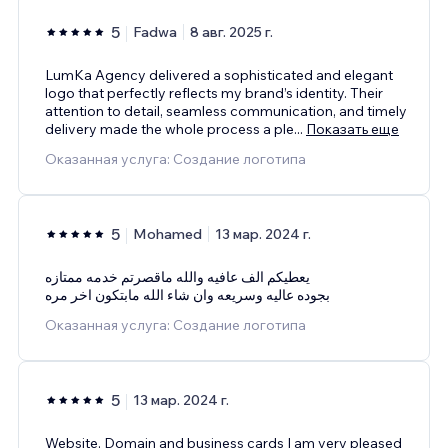
5
Fadwa
8 авг. 2025 г.
LumKa Agency delivered a sophisticated and elegant
logo that perfectly reflects my brand’s identity. Their
attention to detail, seamless communication, and timely
delivery made the whole process a ple
...
Показать еще
Оказанная услуга: Создание логотипа
5
Mohamed
13 мар. 2024 г.
يعطيكم الف عافيه والله ماقصرتم خدمه ممتازه
بجوده عاليه وسريعه وان شاء الله مابتكون اخر مره
Оказанная услуга: Создание логотипа
5
13 мар. 2024 г.
Website, Domain and business cards I am very pleased