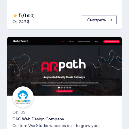
5,0
(
50
)
Смотреть
От 249 $
OK, US
OKC Web Design Company
Custom Wix Studio websites built to grow your