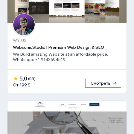
WY, US
WebsonicStudio | Premium Web Design & SEO
We Build amazing Website at an affordable price.
Whatsapp: +1 9143694519
5,0
(
55
)
Смотреть
От 199 $