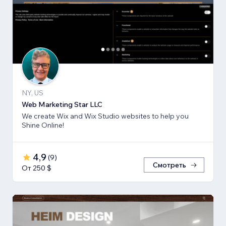
NY, US
Web Marketing Star LLC
We create Wix and Wix Studio websites to help you
Shine Online!
4,9
(
9
)
Смотреть
От 250 $