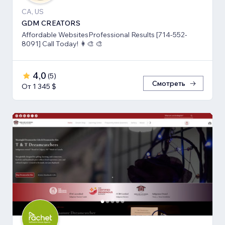
CA, US
GDM CREATORS
Affordable WebsitesProfessional Results [714-552-
8091] Call Today! 👩‍🎨 🎨
4,0
(
5
)
Смотреть
От 1 345 $