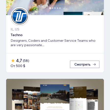
IL, US
Techno
Designers, Coders and Customer Service Teams who
are very passionate...
4,7
(
58
)
Смотреть
От 500 $