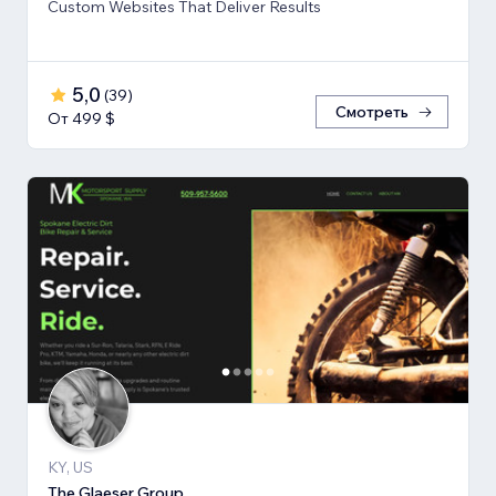
Custom Websites That Deliver Results
5,0
(
39
)
Смотреть
От 499 $
KY, US
The Glaeser Group