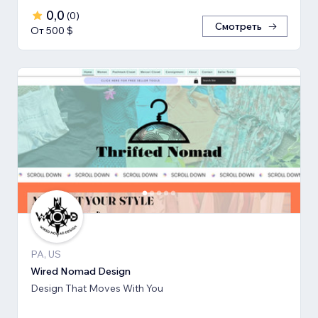
0,0
(
0
)
Смотреть
От 500 $
PA, US
Wired Nomad Design
Design That Moves With You