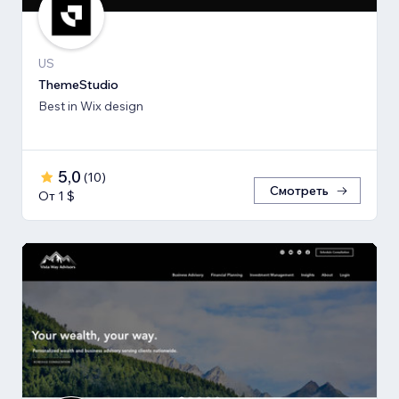
US
ThemeStudio
Best in Wix design
5,0
(
10
)
Смотреть
От 1 $