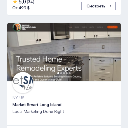
5,0
(
34
)
Смотреть
От 499 $
NY, US
Market Smart Long Island
Local Marketing Done Right