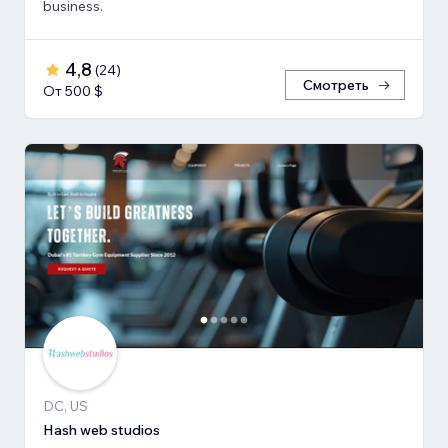
business.
4,8
(
24
)
Смотреть
От 500 $
DC, US
Hash web studios