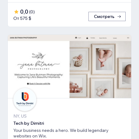
0,0
(
0
)
Смотреть
От 575 $
NY, US
Tech by Dimitri
Your business needs a hero. We build legendary
websites on Wix.