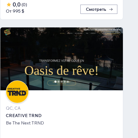
0,0
(
0
)
Смотреть
От 995 $
QC, CA
CREATIVE TRND
Be The Next TRND