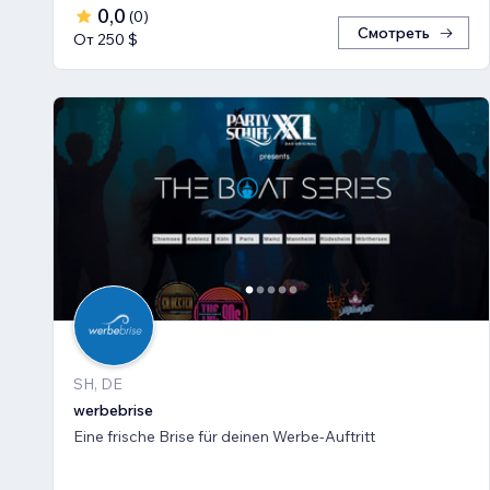
0,0
(
0
)
Смотреть
От 250 $
SH, DE
werbebrise
Eine frische Brise für deinen Werbe-Auftritt