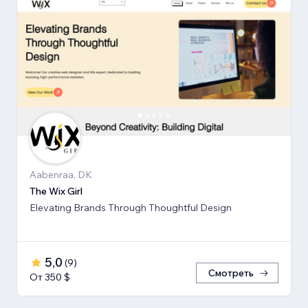
Aabenraa, DK
The Wix Girl
Elevating Brands Through Thoughtful Design
5,0
(
9
)
Смотреть
От 350 $