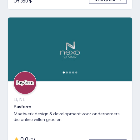
От 350 $
LI, NL
Pasform
Maatwerk design & development voor ondernemers
die online willen groeien.
0,0
(
0
)