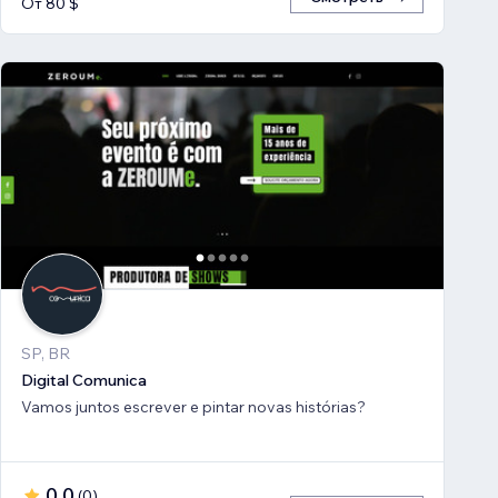
От 80 $
SP, BR
Digital Comunica
Vamos juntos escrever e pintar novas histórias?
0,0
(
0
)