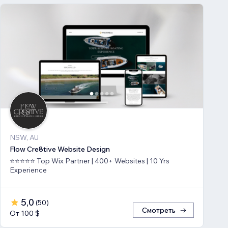
NSW, AU
Flow Cre8tive Website Design
⭐⭐⭐⭐⭐ Top Wix Partner | 400+ Websites | 10 Yrs
Experience
5,0
(
50
)
Смотреть
От 100 $