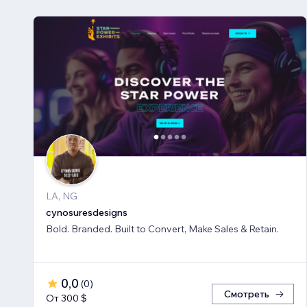
LA, NG
cynosuresdesigns
Bold. Branded. Built to Convert, Make Sales & Retain.
0,0
(
0
)
Смотреть
От 300 $