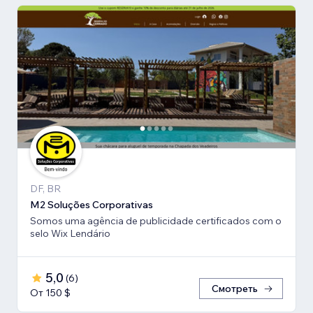
DF, BR
M2 Soluções Corporativas
Somos uma agência de publicidade certificados com o
selo Wix Lendário
5,0
(
6
)
Смотреть
От 150 $