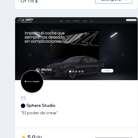
От 115 $
ES
⬤ Sphere Studio
"El poder de crear"
5,0
(
9
)