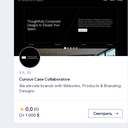
KA, IN
Curious Case Collaborative
We elevate brands with Websites, Products & Branding
Designs.
0,0
(
0
)
Смотреть
От 1 000 $