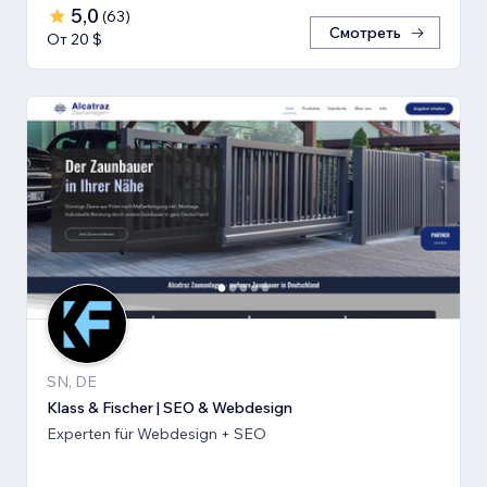
5,0
(
63
)
Смотреть
От 20 $
SN, DE
Klass & Fischer | SEO & Webdesign
Experten für Webdesign + SEO