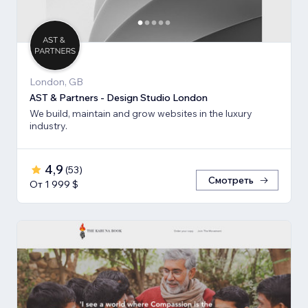
London, GB
AST & Partners - Design Studio London
We build, maintain and grow websites in the luxury
industry.
4,9
(
53
)
Смотреть
От 1 999 $