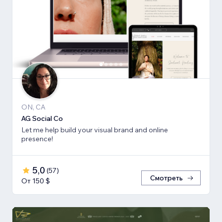
ON, CA
AG Social Co
Let me help build your visual brand and online
presence!
5,0
(
57
)
Смотреть
От 150 $