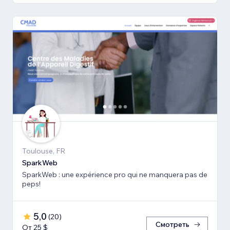
Toulouse, FR
SparkWeb
SparkWeb : une expérience pro qui ne manquera pas de
peps!
5,0
(
20
)
Смотреть
От 25 $