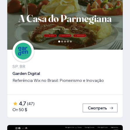
SP, BR
Garden Digital
Referência Wix no Brasil: Pioneirismo e Inovação
4,7
(
47
)
Смотреть
От 50 $