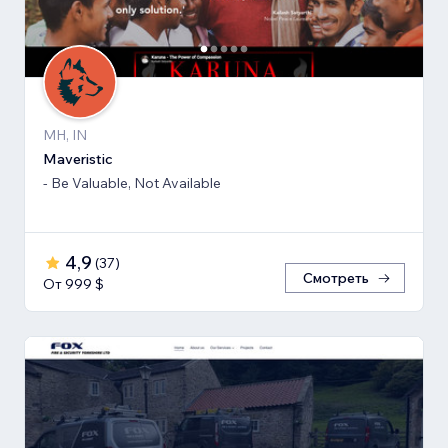
MH, IN
Maveristic
- Be Valuable, Not Available
4,9
(
37
)
Смотреть
От 999 $