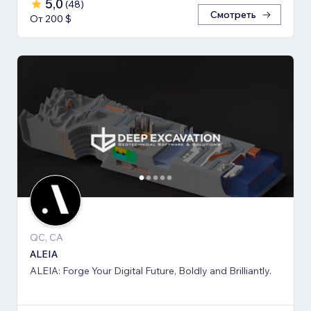
5,0
(
48
)
Смотреть
От 200 $
QC, CA
ALEIA
ALEIA: Forge Your Digital Future, Boldly and Brilliantly.