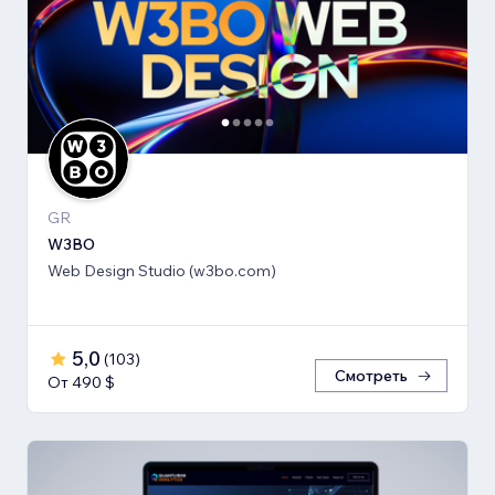
GR
W3BO
Web Design Studio (w3bo.com)
5,0
(
103
)
Смотреть
От 490 $