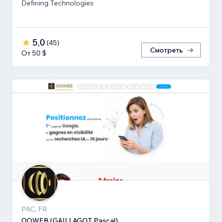
Defining Technologies
5,0
(
45
)
Смотреть
От 50 $
PAC, FR
OOWEB (GAILLAGOT Pascal)