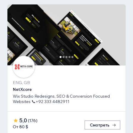
ENG, GB
NetXcore
Wix Studio Redesigns, SEO & Conversion Focused
Websites 📞+92 333 4482911
5,0
(
176
)
Смотреть
От 80 $