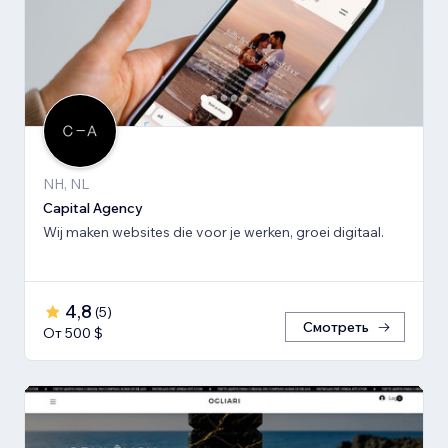
NH, NL
Capital Agency
Wij maken websites die voor je werken, groei digitaal.
4,8
(
5
)
Смотреть
От 500 $