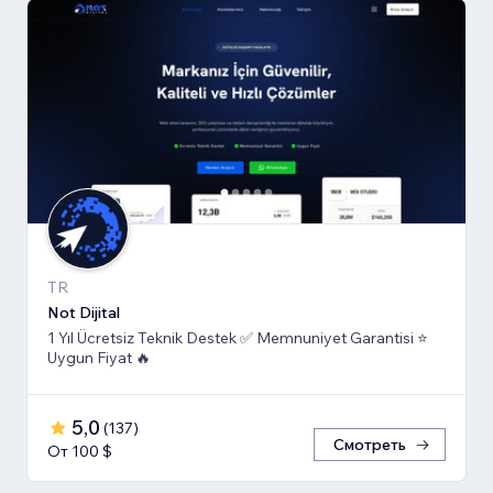
TR
Not Dijital
1 Yıl Ücretsiz Teknik Destek ✅ Memnuniyet Garantisi ⭐
Uygun Fiyat 🔥
5,0
(
137
)
Смотреть
От 100 $