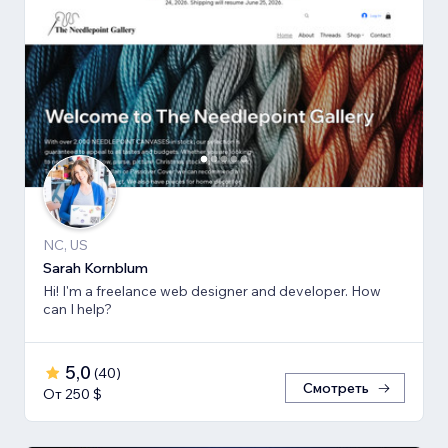
NC, US
Sarah Kornblum
Hi! I'm a freelance web designer and developer. How
can I help?
5,0
(
40
)
Смотреть
От 250 $