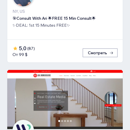
NY, US
🎯Consult With Ari 🌟FREE 15 Min Consult🌟
✨DEAL: 1st 15 Minutes FREE✨
5,0
(
87
)
Смотреть
От 99 $