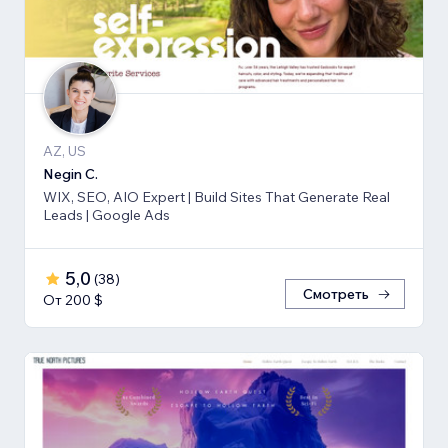
AZ, US
Negin C.
WIX, SEO, AIO Expert | Build Sites That Generate Real
Leads | Google Ads
5,0
(
38
)
Смотреть
От 200 $