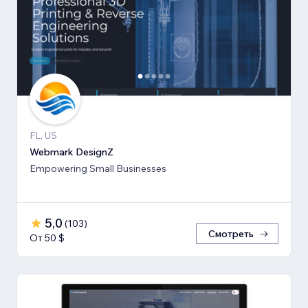
FL, US
Webmark DesignZ
Empowering Small Businesses
5,0
(
103
)
Смотреть
От 50 $