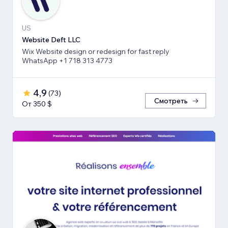
US
Website Deft LLC
Wix Website design or redesign for fast reply
WhatsApp +1 718 313 4773
4,9
(
73
)
Смотреть
От 350 $