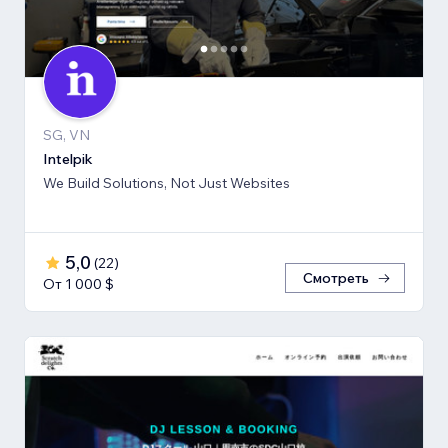
SG, VN
Intelpik
We Build Solutions, Not Just Websites
5,0
(
22
)
Смотреть
От 1 000 $