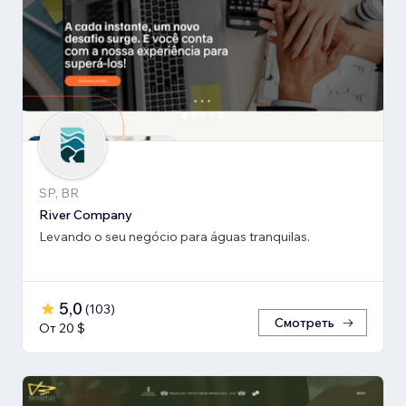
SP, BR
River Company
Levando o seu negócio para águas tranquilas.
5,0
(
103
)
Смотреть
От 20 $