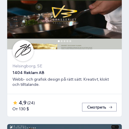
Helsingborg, SE
1404 Reklam AB
Webb- och grafisk design på rätt sätt. Kreativt, klokt
och tilltalande.
4,9
(
24
)
Смотреть
От 130 $