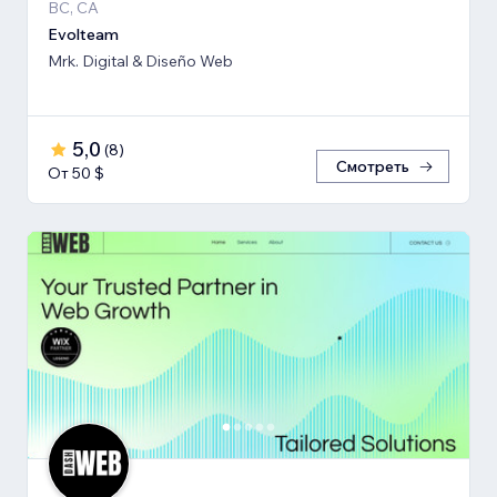
BC, CA
Evolteam
Mrk. Digital & Diseño Web
5,0
(
8
)
Смотреть
От 50 $