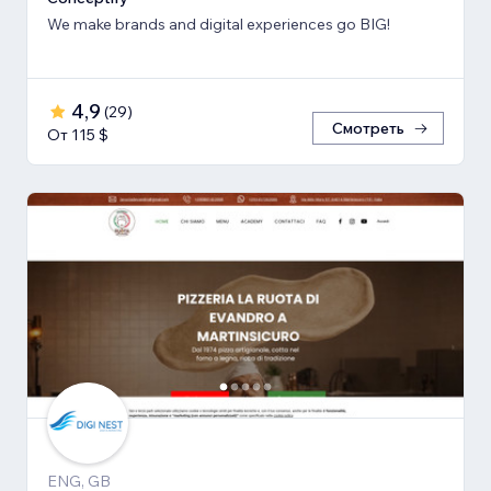
We make brands and digital experiences go BIG!
4,9
(
29
)
Смотреть
От 115 $
ENG, GB