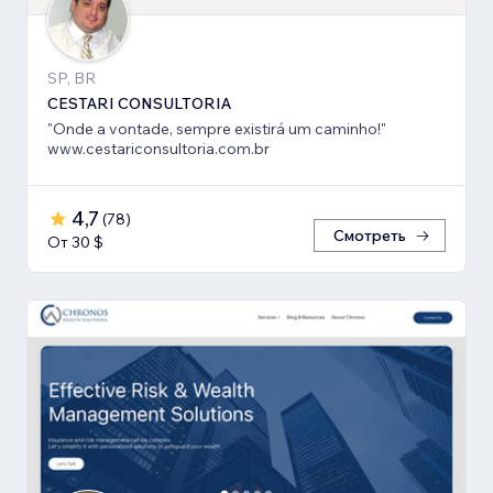
SP, BR
CESTARI CONSULTORIA
"Onde a vontade, sempre existirá um caminho!"
www.cestariconsultoria.com.br
4,7
(
78
)
Смотреть
От 30 $