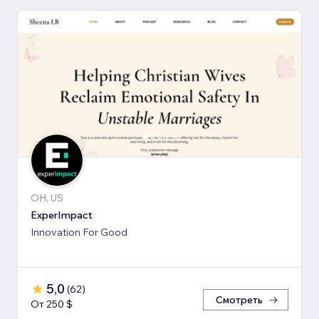
OH, US
ExperImpact
Innovation For Good
5,0
(
62
)
Смотреть
От 250 $