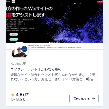
Kyoto, JP
ウィクシーランド｜かわむら泰範
綺麗なサイトは作れたけどお客さんがなぜか来ない？売
れない？という方、お任せ下さい｜SEO対策とFB広告
⇒LP⇒予約・売上獲得の仕組み作りのお手伝い
4,8
(
47
)
Смотреть
От 330 $