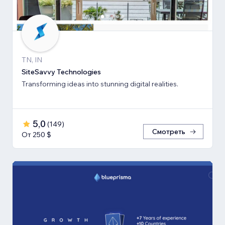
TN, IN
SiteSavvy Technologies
Transforming ideas into stunning digital realities.
5,0
(
149
)
Смотреть
От 250 $