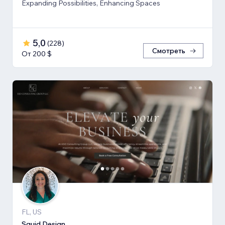
Expanding Possibilities, Enhancing Spaces
5,0
(
228
)
Смотреть
От 200 $
FL, US
Squid Design