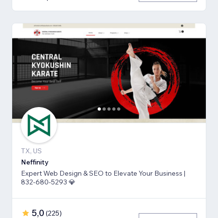
TX, US
Neffinity
Expert Web Design & SEO to Elevate Your Business |
832-680-5293 💎
5,0
(
225
)