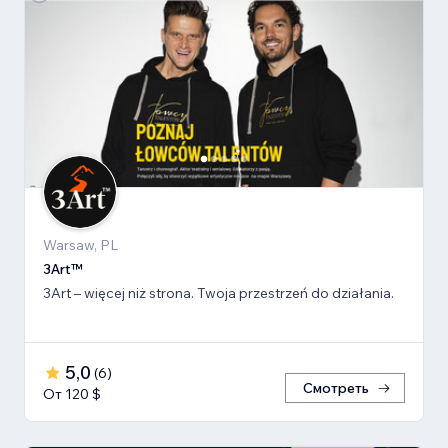
Warsaw, PL
3Art™
3Art – więcej niż strona. Twoja przestrzeń do działania.
5,0
(
6
)
Смотреть
От 120 $