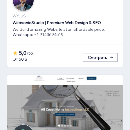
WY, US
WebsonicStudio | Premium Web Design & SEO
We Build amazing Website at an affordable price.
Whatsapp: +1 9143694519
5,0
(
55
)
Смотреть
От 50 $