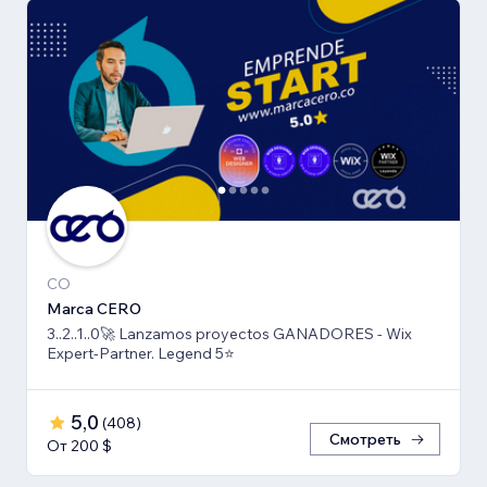
CO
Marca CERO
3..2..1..0🚀 Lanzamos proyectos GANADORES - Wix
Expert-Partner. Legend 5⭐️
5,0
(
408
)
Смотреть
От 200 $