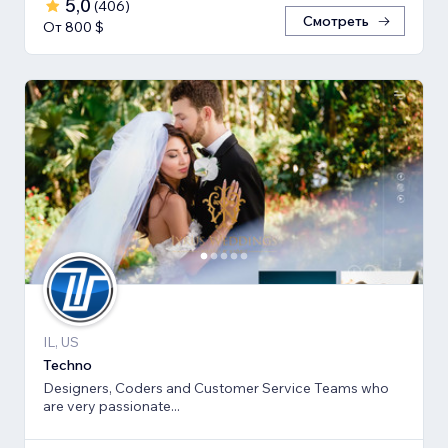
5,0
(
406
)
Смотреть
От 800 $
IL, US
Techno
Designers, Coders and Customer Service Teams who
are very passionate...