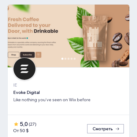
IE
Evoke Digital
Like nothing you've seen on Wix before
5,0
(
27
)
Смотреть
От 50 $