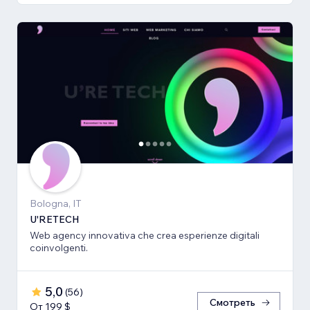
Bologna, IT
U'RETECH
Web agency innovativa che crea esperienze digitali
coinvolgenti.
5,0
(
56
)
Смотреть
От 199 $