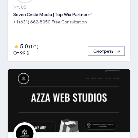
NY, US
Seven Circle Media | Top Wix Partner ✅
+1 (631) 662-8050 Free Consultation
5,0
(
171
)
Смотреть
От 99 $