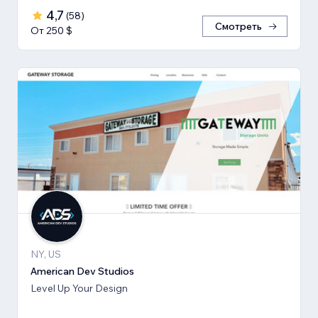
4,7
(
58
)
Смотреть
От 250 $
NY, US
American Dev Studios
Level Up Your Design