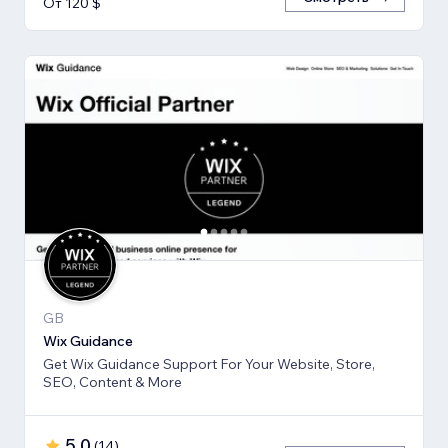
От 120 $
GB
Wix Guidance
Get Wix Guidance Support For Your Website, Store,
SEO, Content & More
5,0
(
14
)