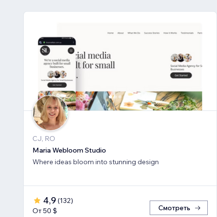
CJ, RO
Maria Webloom Studio
Where ideas bloom into stunning design
4,9
(
132
)
Смотреть
От 50 $