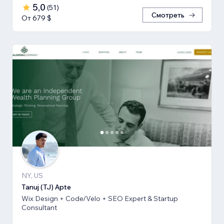
5,0
(
51
)
Смотреть
От 679 $
NY, US
Tanuj (TJ) Apte
Wix Design + Code/Velo + SEO Expert & Startup
Consultant