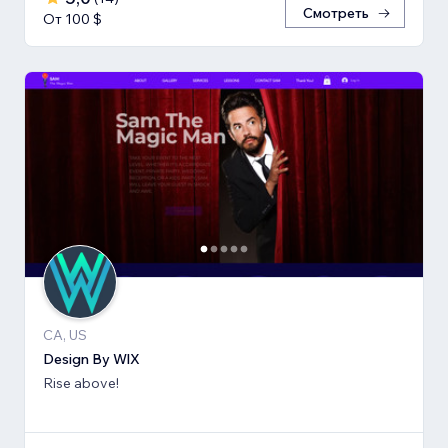
Смотреть
От 100 $
CA, US
Design By WlX
Rise above!