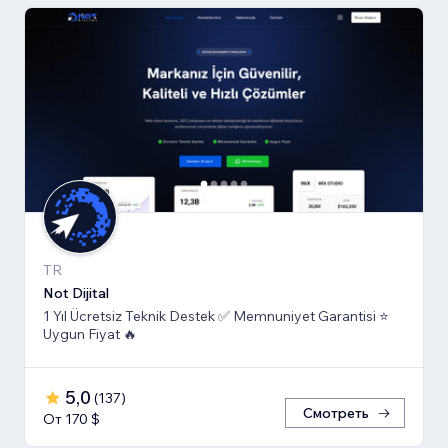
TR
Not Dijital
1 Yıl Ücretsiz Teknik Destek ✅ Memnuniyet Garantisi ⭐
Uygun Fiyat 🔥
5,0
(
137
)
Смотреть
От 170 $