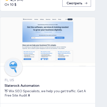
Смотреть
От 10 $
FL, US
Slaterock Automation
👋 Wix SEO Specialists, we help you get traffic. Get A
Free Site Audit ⬇️