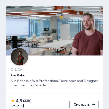
ON, CA
Alin Baho
Alin Baho is a Wix Professional Developer and Designer
from Toronto, Canada
4,9
(
338
)
Смотреть
От 150 $