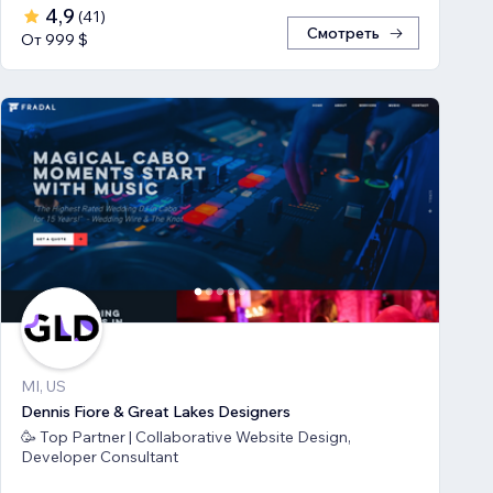
4,9
(
41
)
Смотреть
От 999 $
MI, US
Dennis Fiore & Great Lakes Designers
🥳 Top Partner | Collaborative Website Design,
Developer Consultant