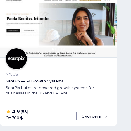
NY, US
SantPix — AI Growth Systems
SantPix builds AI-powered growth systems for
businesses in the US and LATAM
4,9
(
58
)
Смотреть
От 700 $