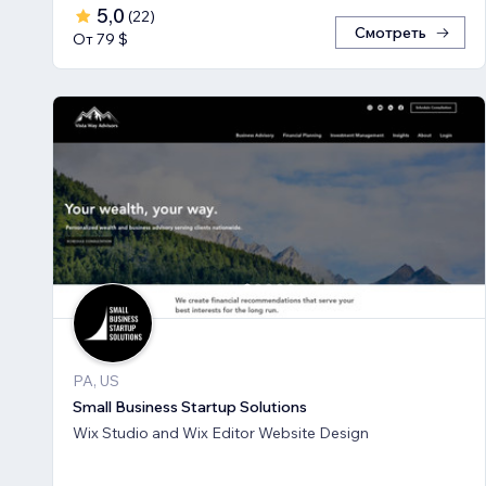
5,0
(
22
)
Смотреть
От 79 $
PA, US
Small Business Startup Solutions
Wix Studio and Wix Editor Website Design