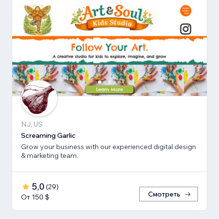
NJ, US
Screaming Garlic
Grow your business with our experienced digital design
& marketing team.
5,0
(
29
)
Смотреть
От 150 $