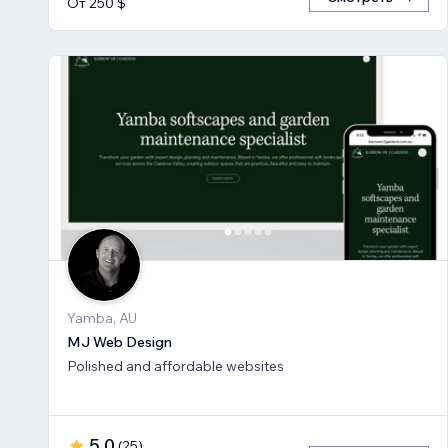
От 250 $
Yamba, AU
MJ Web Design
Polished and affordable websites
5,0
(
25
)