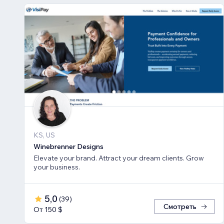
KS, US
Winebrenner Designs
Elevate your brand. Attract your dream clients. Grow
your business.
5,0
(
39
)
Смотреть
От 150 $