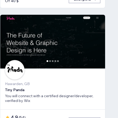
От 40 $
Hawarden, GB
Tiny Panda
You will connect with a certified designer/developer,
verified by Wix
4,9
(
54
)