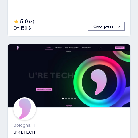
5,0
(
7
)
Смотреть
От 150 $
Bologna, IT
U'RETECH