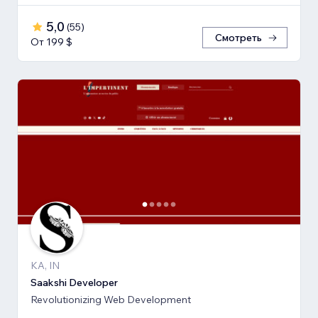
5,0
(
55
)
Смотреть
От 199 $
KA, IN
Saakshi Developer
Revolutionizing Web Development