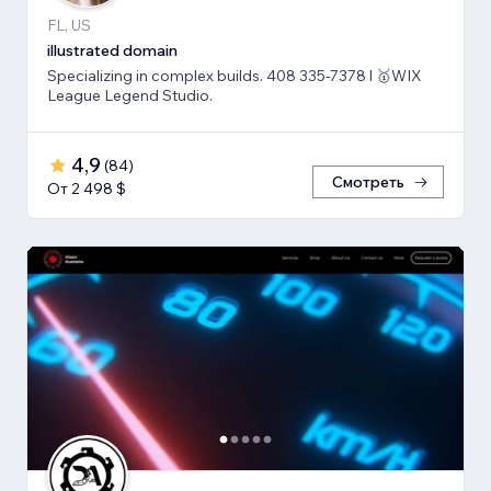
FL, US
illustrated domain
Specializing in complex builds. 408 335-7378 l 🥇WIX
League Legend Studio.
4,9
(
84
)
Смотреть
От 2 498 $