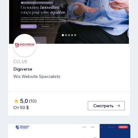
CO, US
Digiverse
Wix Website Specialists
5,0
(
10
)
Смотреть
От 50 $