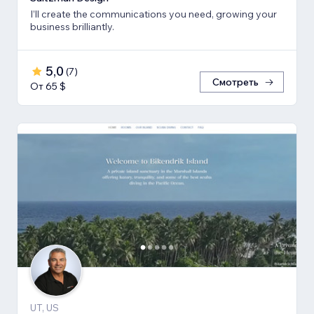
I’ll create the communications you need, growing your
business brilliantly.
5,0
(
7
)
Смотреть
От 65 $
UT, US