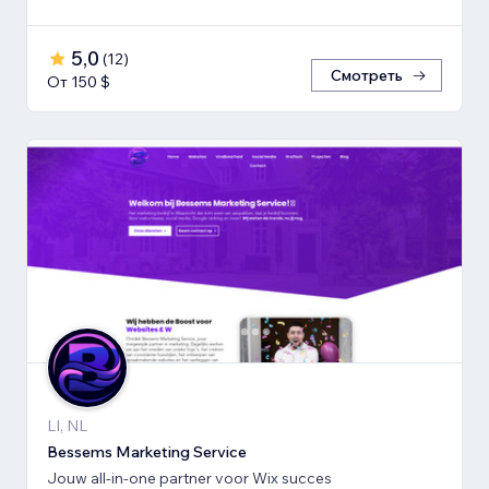
5,0
(
12
)
Смотреть
От 150 $
LI, NL
Bessems Marketing Service
Jouw all-in-one partner voor Wix succes