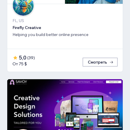
FL, US
Firefly Creative
Helping you build better online presence
5,0
(
39
)
Смотреть
От 75 $