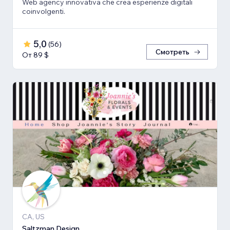
Web agency innovativa che crea esperienze digitali
coinvolgenti.
5,0
(
56
)
Смотреть
От 89 $
CA, US
Saltzman Design