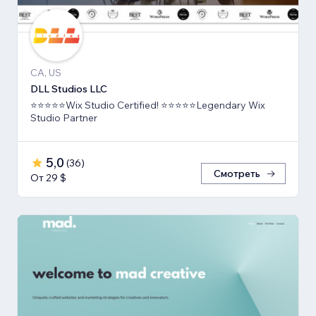
CA, US
DLL Studios LLC
⭐⭐⭐⭐⭐Wix Studio Certified! ⭐⭐⭐⭐⭐Legendary Wix
Studio Partner
5,0
(
36
)
Смотреть
От 29 $