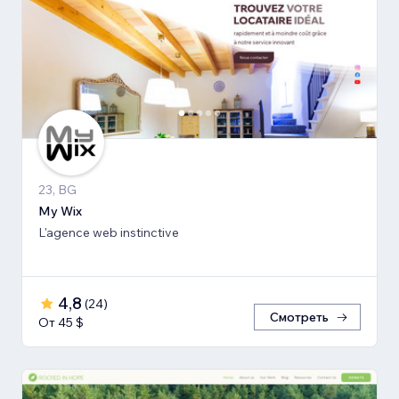
23, BG
My Wix
L'agence web instinctive
4,8
(
24
)
Смотреть
От 45 $