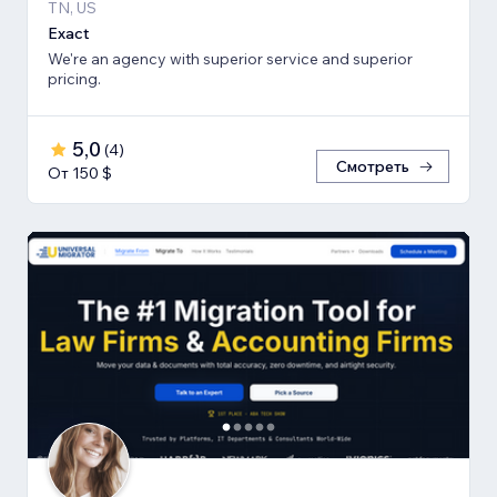
TN, US
Exact
We're an agency with superior service and superior
pricing.
5,0
(
4
)
Смотреть
От 150 $