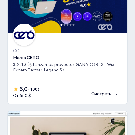
CO
Marca CERO
3..2..1..0🚀 Lanzamos proyectos GANADORES - Wix
Expert-Partner. Legend 5⭐️
5,0
(
408
)
Смотреть
От 650 $