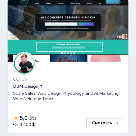
CO, US
DJM.Design™
Scale Sales, Web Design Phycology, and Ai Marketing
With A Human Touch.
5,0
(
55
)
Смотреть
От 3 400 $