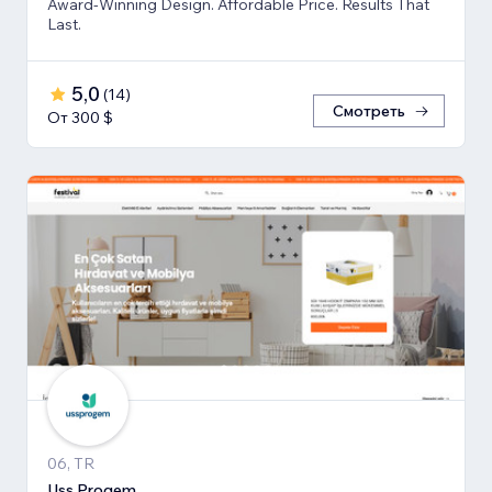
Award-Winning Design. Affordable Price. Results That
Last.
5,0
(
14
)
Смотреть
От 300 $
06, TR
Uss Progem