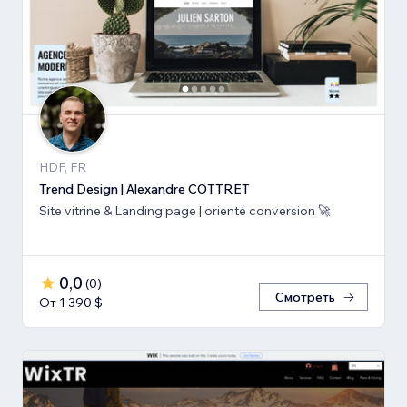
HDF, FR
Trend Design | Alexandre COTTRET
Site vitrine & Landing page | orienté conversion 🚀
0,0
(
0
)
Смотреть
От 1 390 $