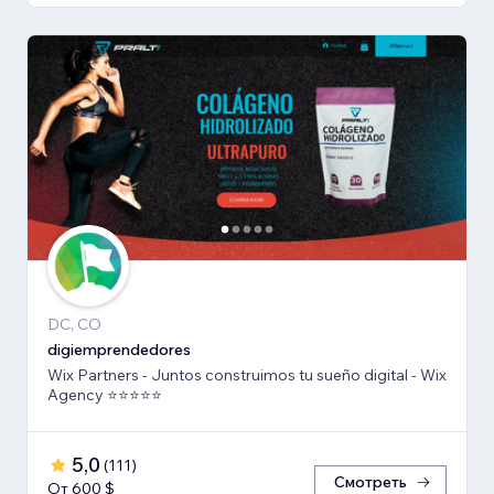
DC, CO
digiemprendedores
Wix Partners - Juntos construimos tu sueño digital - Wix
Agency ⭐️⭐️⭐️⭐️⭐️
5,0
(
111
)
Смотреть
От 600 $