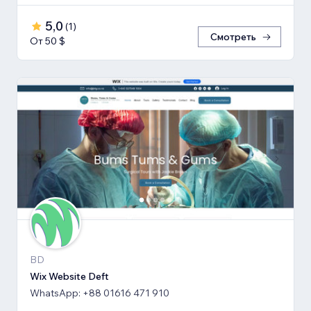
5,0
(
1
)
Смотреть
От 50 $
BD
Wix Website Deft
WhatsApp: +88 01616 471 910