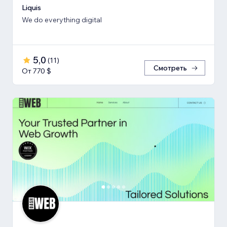
Liquis
We do everything digital
5,0
(
11
)
Смотреть
От 770 $