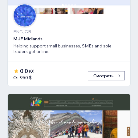
ENG, GB
MJF Midlands
Helping support small businesses, SMEs and sole
traders get online.
0,0
(
0
)
Смотреть
От 950 $