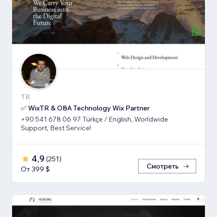
TR
✅ WixTR & OBA Technology Wix Partner
+90 541 678 06 97 Türkçe / English, Worldwide
Support, Best Service!
4,9
(
251
)
Смотреть
От 399 $