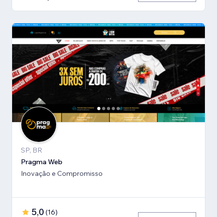
SP, BR
Pragma Web
Inovação e Compromisso
5,0
(
16
)