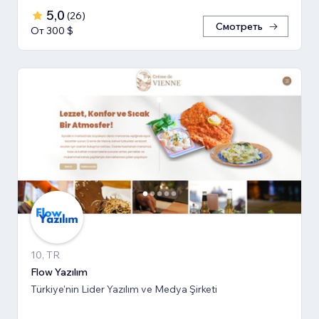
5,0
(
26
)
Смотреть
От 300 $
10, TR
Flow Yazılım
Türkiye'nin Lider Yazılım ve Medya Şirketi