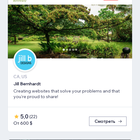
CA, US
Jill Bernhardt
Creating websites that solve your problems and that
you're proud to share!
5,0
(
22
)
Смотреть
От 600 $